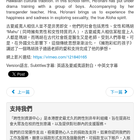
Hawaiian cultural tradition. In this school term, Ho'onani has put under
drama training with a group of boys. Accompanying by her
transgender teacher, Hina, Ho'onani brings us to experience the
happiness and sadness in exploring sexuality, the true Aloha spirit.
古夏威夷人相信人並不是非男即女，他們的社會包括男性、女性和瑪胡
“Mahu” ( 同時擁有男性和女性特質的人 ) ，古夏威夷人相信某程度上人
人都是瑪胡，而瑪胡在古代社會既是醫生又是老師，受到人們尊敬。可
是，在外國文化影響下，這個傳統思想漸漸淡化，《擁抱彩虹的孩子》
講述了一個瑪胡孩子通過老師的愛和支持完成了他的夢想。
網上影片連結:
https://vimeo.com/121840165
Version語言, Subtitles字幕: 英語及夏威夷語對白，中英文字幕
上一篇
下一篇
支持我們
「跨性別資源中心」是本港歷史最尤久的跨性別非牟利組織，旨在提高社
會大眾及在校的性別意識，以及提供對社群內的支援服務。
我們的日常運作支出，極需要熱心人士的捐助及支持。如果你認同我們的
工作及服務，願意以捐款形式支持及鼓勵我們，可捐款至以下賬戶，入賬