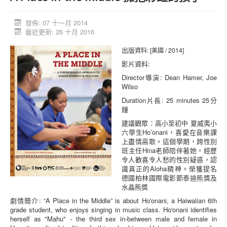
活動消息
發佈: 07 十一月 2014
資料庫
最近更新: 26 十月 2016
媒體庫
出版
資料:
[美國 / 2014]
影片資料:
台灣專區
Director導演: Dean Hamer, Joe
中國大陸專區
Wilso
「跨樂園」交友平台
Duration片長: 25 minutes 25分
鐘
捐助單位
建議觀眾：高小至初中 夏威夷小
六學生Ho’onani，喜愛在音樂課
上盡情高歌。這個學期，跨性別
班主任Hina老師陪伴著她，經歷
令人歡喜令人愁的性別疑惑，認
識真正的Aloha精神。榮獲提名
德國柏林國際電影節泰迪熊獎及
水晶熊獎
劇情簡介: “A Place in the Middle” is about Ho'onani, a Haiwaiian 6th
grade student, who enjoys singing in music class. Ho'onani identifies
herself as "Mahu" - the third sex in-between male and female in