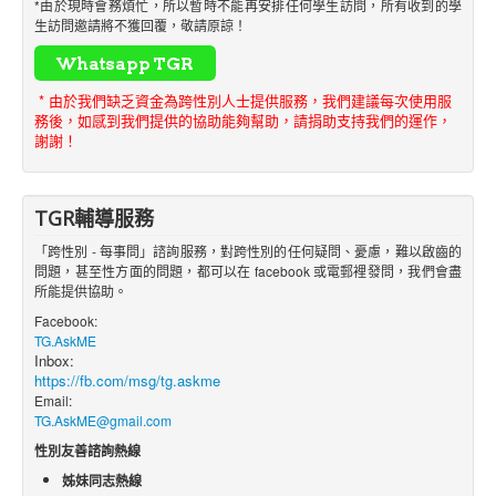
*由於現時會務煩忙，所以暫時不能再安排任何學生訪問，所有收到的學
生訪問邀請將不獲回覆，敬請原諒！
* 由於我們缺乏資金為跨性別人士提供服務，我們建議每次使用服
務後，如感到我們提供的協助能夠幫助，請捐助支持我們的運作，
謝謝！
TGR輔導服務
「跨性別 - 每事問」諮詢服務，對跨性別的任何疑問、憂慮，難以啟齒的
問題，甚至性方面的問題，都可以在 facebook 或電郵裡發問，我們會盡
所能提供協助。
Facebook:
TG.AskME
Inbox:
https://fb.com/msg/tg.askme
Email:
TG.AskME@gmail.com
性別友善諮詢熱線
姊妹同志熱線