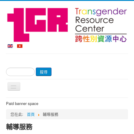
搜
搜尋
尋...
切
換
導
首頁
Paid banner space
覽
關於我們
您在此:
首頁
輔導服務
網上商店及付款
輔導服務
輔導服務