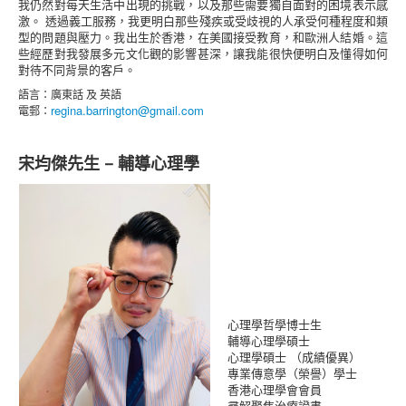
我仍然對每天生活中出現的挑戰，以及那些需要獨自面對的困境表示感
激。 透過義工服務，我更明白那些殘疾或受歧視的人承受何種程度和類
型的問題與壓力。我出生於香港，在美國接受教育，和歐洲人結婚。這
些經歷對我發展多元文化觀的影響甚深，讓我能很快便明白及懂得如何
對待不同背景的客戶。
語言：廣東話 及 英語
regina.barrington@gmail.com
電郵：
宋均傑先生 – 輔導心理學
心理學哲學博士生
輔導心理學碩士
心理學碩士 （成績優異）
專業傳意學（榮譽）學士
香港心理學會會員
尋解聚焦治療證書