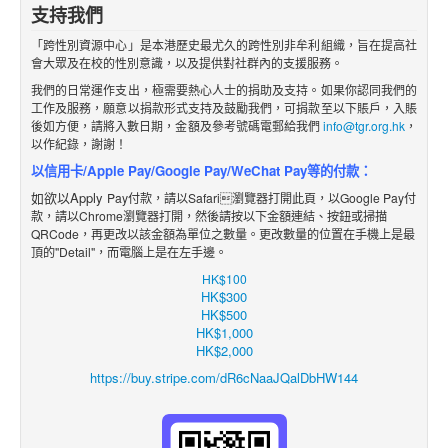
支持我們
「跨性別資源中心」是本港歷史最尤久的跨性別非牟利組織，旨在提高社
會大眾及在校的性別意識，以及提供對社群內的支援服務。
我們的日常運作支出，極需要熱心人士的捐助及支持。如果你認同我們的
工作及服務，願意以捐款形式支持及鼓勵我們，可捐款至以下賬戶，入賬
後如方便，請將入數日期，金額及參考號碼電郵給我們
info@tgr.org.hk
，
以作紀錄，謝謝！
以信用卡/Apple Pay/Google Pay/WeChat Pay等的付款：
如欲以Apply
Pay付款，請以Safari瀏覽器打開此頁，以Google Pay付
款，請以Chrome瀏覽器打開，然後請按以下金額
連結
、
按鈕
或掃描
QRCode，再更改
以該金額
為單位之數
量。更改數量的位置在手機上是最
頂的"Detail"，而電腦上是在左手邊。
HK$100
HK$300
HK$500
HK$1,000
HK$2,000
https://buy.stripe.com/dR6cNaaJQalDbHW144