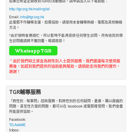
如果您希望定期收到TGR的活動通訊，請申請加入以下電郵組：
http://tgr.org.hk/mailinglist
Email:
info@tgr.org.hk
此電郵不作輔導支援，如需協助，請使用本會輔導熱線、電郵及其他聯絡
方法。
*由於現時會務煩忙，所以暫時不能再安排任何學生訪問，所有收到的學
生訪問邀請將不獲回覆，敬請原諒！
* 由於我們缺乏資金為跨性別人士提供服務，我們建議每次使用服
務後，如感到我們提供的協助能夠幫助，請捐助支持我們的運作，
謝謝！
TGR輔導服務
「跨性別 - 每事問」諮詢服務，對跨性別的任何疑問、憂慮，難以啟齒的
問題，甚至性方面的問題，都可以在 facebook 或電郵裡發問，我們會盡
所能提供協助。
Facebook:
TG.AskME
Inbox: