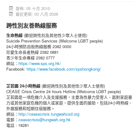
活動消息
發佈: 05 十月 2010
最近更新: 03 八月 2026
資料庫
跨性別友善熱線服務
媒體庫
生命熱線
(歡迎跨性別及其他性少眾人士使用)
台灣專區
Suicide Prevention Services (Welcome LGBT people)
24小時預防自殺熱線服務 2382 0000
中國大陸專區
珍愛生命長者熱線 2382 0881
青少年生命專線 2382 0777
「跨樂園」交友平台
網站：
https://www.sps.org.hk/
Facebook:
https://www.facebook.com/spshongkong/
捐助單位
芷若園 24小時熱線
(歡迎跨性別及其他性少眾人士使用)
CEASE Crisis Centre 24 hours Hotline (Welcome LGBT people)
芷若園是一項危機介入及支援服務，主要為性暴力受害人、面對家庭暴
力或其他家庭危機的個人或家庭，提供全面的援助，包括24小時熱線、
外展服務和短期住宿服務。
網站：
http://ceasecrisis.tungwahcsd.org
電郵：
ceasecrisis@tungwah.org.hk
電話 : 18281