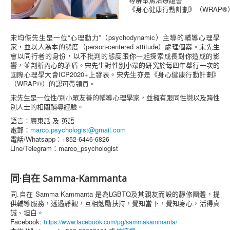
《身心健康行動計劃》（WRAP
宋均傑先生是一位“心理動力”（psychodynamic）主導的輔導心理學
家，並以人為本的態度（person-centered attitude）處理個案。宋先生
會以同行者的身份，以不批判的態度跟你一起探索成長對你造成的影
響，並剖析內心的矛盾。宋先生對性別小眾的研究於每四年舉行一次的
國際心理學大會ICP2020+上發表。宋先生亦是《身心健康行動計劃》
（WRAP®）的認可帶領員。
宋先生是一位性/別小眾友善的輔導心理學家，並擁有跟同性戀以及跨性
別人士的相關輔導經驗。
語言：廣東話 及 英語
電郵：
marco.psychologist@gmail.com
電話/Whatsapp：
+852-
6446-6826
Line/Telegram：marco_psychologist
同·自在 Samma-Kammanta
同.自在 Samma Kammanta 是為LGBTQ及其親友而設的靜修團體，提
供輔導服務，透過靜觀，互相勉勵扶持，覺知當下，覺知身心，活得真
誠、坦白。
Facebook:
https://www.facebook.com/pg/sammakammanta/