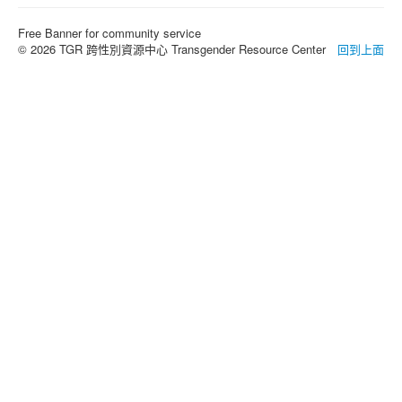
Free Banner for community service
© 2026 TGR 跨性別資源中心 Transgender Resource Center
回到上面