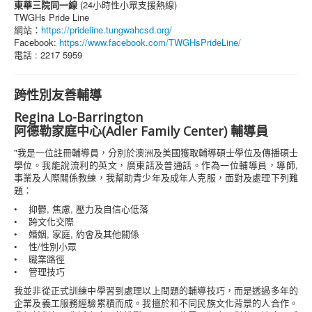
東華三院同一線
(24小時性小眾支援熱線)
TWGHs Pride Line
網站：
https://prideline.tungwahcsd.org/
Facebook:
https://www.facebook.com/TWGHsPrideLine/
電話 : 2217 5959
跨性別友善輔導
Regina Lo-Barrington
阿德勒家庭中心(Adler Family Center) 輔導員
"我是一位註冊輔導員，分別於澳洲及美國獲取輔導碩士學位及傳播碩士
學位。我能說流利的英文，廣東話及普通話。作為一位輔導員，導師,
事業及人際關係教練，我幫助青少年及成年人克服，面對及處理下列難
題：
• 抑鬱, 焦慮, 壓力及自信心低落
• 跨文化交際
• 婚姻, 家庭, 約會及其他關係
• 性/性別小眾
• 職業路徑
• 管理技巧
我並非從正式訓練中學習到處理以上問題的輔導技巧，而是透過多年的
企業及義工服務經驗累積而成。我擅於和不同民族文化背景的人合作。