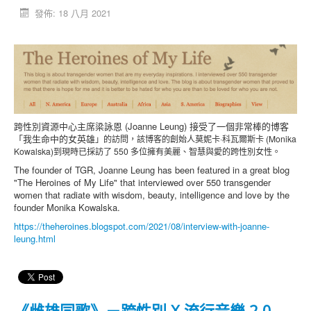
發佈: 18 八月 2021
活動消息
資料庫
媒體庫
台灣專區
中國大陸專區
跨性別資源中心主席梁詠恩 (Joanne Leung) 接受了一個非常棒的博客
「跨樂園」交友平台
「我生命中的女英雄
」的訪問
，該博客的
創始人莫妮卡·科瓦爾斯卡 (Monika
Kowalska)到現時已
採訪了 550 多位擁有
美麗、智慧與愛的
跨性別女性。
捐助單位
The founder of TGR, Joanne Leung has been featured in a great blog
"The Heroines of My Life" that interviewed over 550 transgender
women that radiate with wisdom, beauty, intelligence and love by the
founder Monika Kowalska.
https://theheroines.blogspot.com/2021/08/interview-with-joanne-
leung.html
《雌雄同歌》－跨性別 X 流行音樂 2.0