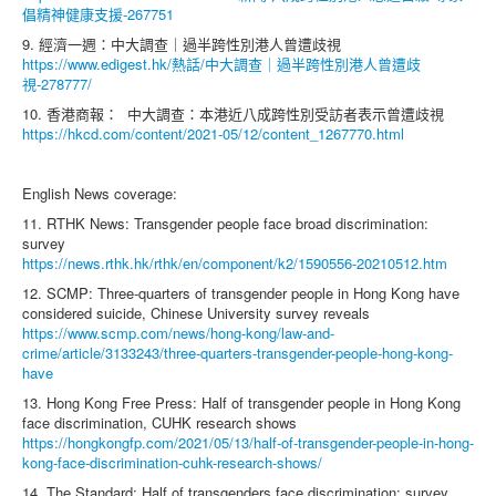
倡精神健康支援-267751
9. 經濟一週：中大調查｜過半跨性別港人曾遭歧視
https://www.edigest.hk/熱話/中大調查｜過半跨性別港人曾遭歧
視-278777/
10. 香港商報： 中大調查：本港近八成跨性別受訪者表示曾遭歧視
https://hkcd.com/content/2021-05/12/content_1267770.html
English News coverage:
11. RTHK News: Transgender people face broad discrimination:
survey
https://news.rthk.hk/rthk/en/component/k2/1590556-20210512.htm
12. SCMP: Three-quarters of transgender people in Hong Kong have
considered suicide, Chinese University survey reveals
https://www.scmp.com/news/hong-kong/law-and-
crime/article/3133243/three-quarters-transgender-people-hong-kong-
have
13. Hong Kong Free Press: Half of transgender people in Hong Kong
face discrimination, CUHK research shows
https://hongkongfp.com/2021/05/13/half-of-transgender-people-in-hong-
kong-face-discrimination-cuhk-research-shows/
14. The Standard: Half of transgenders face discrimination: survey