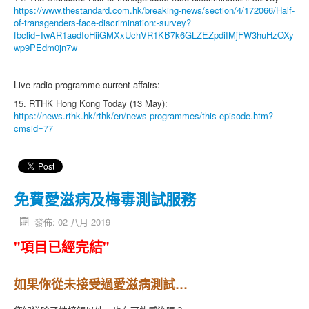
https://www.thestandard.com.hk/breaking-news/section/4/172066/Half-
of-transgenders-face-discrimination:-survey?
fbclid=IwAR1aedIoHiiGMXxUchVR1KB7k6GLZEZpdiIMjFW3huHzOXy
wp9PEdm0jn7w
Live radio programme current affairs:
15. RTHK Hong Kong Today (13 May):
https://news.rthk.hk/rthk/en/news-programmes/this-episode.htm?
cmsid=77
免費愛滋病及梅毒測試服務
發佈: 02 八月 2019
"項目已經完結"
如果你從未接受過愛滋病測試…