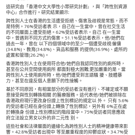
這研究由「香港中文大學性小眾研究計劃
，與
「
跨性別資源
」
中心
合作進行。研究結果顯示:
」
跨性別人士在香港的生活遭受拒絕、傷害及歧視是常態，而不
是特例。76%受訪者表 示，自己在一生當中，曾在社交生活
的不同層面上遭受拒絕。62%受訪者表示，自己 在一生當
中，曾遇到不同方式的傷害。51.1%受訪者表示，他/她們在
過去一年，曾在 以下四個領域中的至少一個遭受歧視:僱傭
(34.8%)、教育(34.8%)、貨品和服務 的提供(36.9%)、處所的
處置和管理(26.2%)。
香港跨性別人士在使用符合他/她們自我認同性別的廁所時，
甚至在公共空間使用廁所 都面對極大困難;更加嚴重的是，當
跨性別人士使用廁所時，他/她們遭受到言語騷 擾、肢體暴
力，甚至在違反個人意願下的性接觸。
基於不同原因，有相當部分的受訪者沒有進行、不確定或不願
意接受與性別轉換相關 的醫療服務。這代表他/她們被排除在
香港政府現行更改身份證上性別標記的規定以 外。 只有 5.6%
的受訪者已經在身份證上轉換了性別標記，另外有 6%正在處
於轉換身 份證上性別標記的階段當中。75%受訪者同意應政
府立法設立男女以外的非二元性 别。
這些社會和法律層面的邊緣化為跨性別人士的精神健康帶來影
響。42.8%受訪者出現中 等至嚴重程度的抑鬱症狀。34.7%受