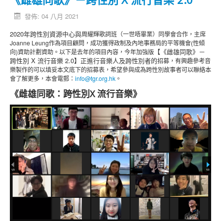
發佈: 04 八月 2021
2020年跨性別資源中心與
周耀輝歌詞班（一世唔畢業）同學會合作，主席
Joanne Leung作為項目顧問，成功獲得
政制及內地事務局的平等機會(性傾
【《雌雄同歌》－
向)資助計劃資助。以下是去年的項目內容，今年加強版
跨性別 X 流行音樂 2.0】正進行音樂人及跨性別者的
招募，有興趣參考音
樂製作的可以填妥本文底下的招募表，希望參與成為跨性別故事者可以聯絡本
會了解更多，本會電郵：
info@tgr.org.hk
。
《雌雄同歌：跨性別X 流行音樂》