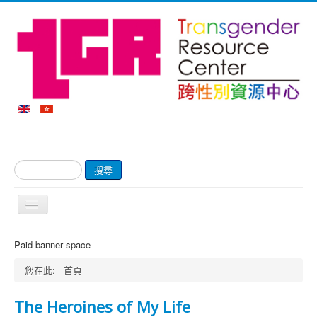
搜
搜尋
尋...
切
換
導
首頁
Paid banner space
覽
關於我們
您在此:
首頁
網上商店及付款
The Heroines of My Life
輔導服務