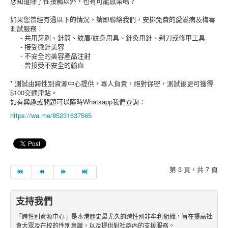
您知道除了性接觸以外，也有可能感染嗎？
如果您曾經有過以下的情況，請即聯絡我們，安排免費的愛滋病及梅毒
測試服務：
- 共用牙刷、針筒、紋眉/紋身用具、針灸用針、剃刀或修甲工具
- 接受微針美容
- 不安全的美容產品注射
- 曾接受不安全的輸血
* 測試由跨性別資源中心提供，專人負責，絕對保密，測試後更可獲得
$100交通津貼。
如有興趣或問題可以隨時Whatsapp我們查詢：
https://wa.me/85231637565
第 3 頁，共 7 頁
支持我們
「跨性別資源中心」是本港歷史最尤久的跨性別非牟利組織，旨在提高社
會大眾及在校的性別意識，以及提供對社群內的支援服務。