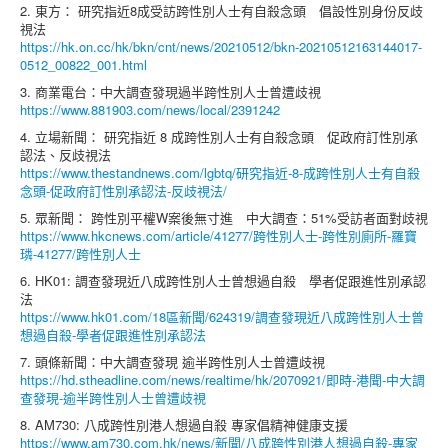
2. 東方： 研究指近8成受訪跨性別人士有自殺念頭 倡設性別身份反歧
視法
https://hk.on.cc/hk/bkn/cnt/news/20210512/bkn-20210512163144017-
0512_00822_001.html
3. 商業電台：中大調查發現過半跨性別人士曾遭歧視
https://www.881903.com/news/local/2391242
4. 立場新聞： 研究指近 8 成跨性別人士有自殺念頭 促政府訂性別承
認法、反歧視法
https://www.thestandnews.com/lgbtq/研究指近-8-成跨性別人士有自殺
念頭-促政府訂性別承認法-反歧視法/
5. 眾新聞： 跨性別平權W案後無寸進 中大調查：51%受訪者面對歧視
https://www.hkcnews.com/article/41277/跨性別人士-跨性別廁所-羅寶
璘-41277/跨性別人士
6. HK01: 調查發現近八成跨性別人士曾想過自殺 學者促跟進性別承認
法
https://www.hk01.com/18區新聞/624319/調查發現近八成跨性別人士曾
想過自殺-學者促跟進性別承認法
7. 頭條新聞：中大調查發現 逾半跨性別人士曾遭歧視
https://hd.stheadline.com/news/realtime/hk/2070921/即時-港聞-中大調
查發現-逾半跨性別人士曾遭歧視
8. AM730: 八成跨性別港人想過自殺 專家倡精神健康支援
https://www.am730.com.hk/news/新聞/八成跨性別港人想過自殺-專家