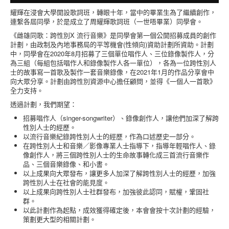
耀輝在浸會大學開設歌詞班，轉眼十年，當中的畢業生為了繼續創作，
連繫各屆同學，於是成立了周耀輝歌詞班（一世唔畢業）同學會。
《雌雄同歌：跨性別X 流行音樂》是同學會第一個公開招募成員的創作
計劃，由政制及內地事務局的平等機會(性傾向)資助計劃所資助。計劃
中，同學會在2020年8月招募了三個單位唱作人、三位錄像製作人，分
為三組（每組包括唱作人和錄像製作人各一單位），各為一位跨性別人
士的故事寫一首歌及製作一套音樂錄像，在2021年1月的作品分享會中
向大眾分享。計劃由跨性別資源中心擔任顧問，並得《一個人一首歌》
全力支持。
透過計劃，我們期望：
招募唱作人（singer-songwriter）、錄像創作人，讓他們加深了解跨
性別人士的經歷。
以流行音樂紀錄跨性別人士的經歷，作為口述歷史一部分。
在跨性別人士和音樂／影像專業人士指導下，指導年輕唱作人、錄
像創作人，將三個跨性別人士的生命故事轉化成三首流行音樂作
品、三個音樂錄像、和小書。
以上成果向大眾發布，讓更多人加深了解跨性別人士的經歷，加強
跨性別人士在社會的能見度。
以上成果向跨性別人士社群發布，加強彼此認同，賦權，鞏固社
群。
以此計劃作為起點，成效獲得確定後，本會會按十次計劃的經驗，
策劃更大型的相關計劃。