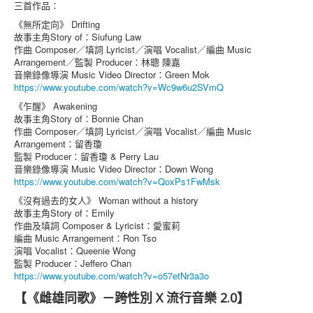
三首作品：
《無所定向》 Drifting
故事主角Story of：Siufung Law
作曲 Composer／填詞 Lyricist／演唱 Vocalist／編曲 Music
Arrangement／監製 Producer：林聰 陳嘉
音樂錄像導演 Music Video Director：Green Mok
https://www.youtube.com/watch?v=Wc9w6u2SVmQ
《乍醒》 Awakening
故事主角Story of：Bonnie Chan
作曲 Composer／填詞 Lyricist／演唱 Vocalist／編曲 Music
Arrangement：留香瓊
監製 Producer：留香瓊 & Perry Lau
音樂錄像導演 Music Video Director：Down Wong
https://www.youtube.com/watch?v=QoxPs1FwMsk
《沒有過去的女人》 Woman without a history
故事主角Story of：Emily
作曲及填詞 Composer & Lyricist：愛蜜莉
編曲 Music Arrangement：Ron Tso
演唱 Vocalist：Queenie Wong
監製 Producer：Jeffero Chan
https://www.youtube.com/watch?v=o57etNr3a3o
【《雌雄同歌》－跨性別 X 流行音樂 2.0】