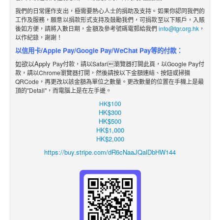
我們的日常運作支出，極需要熱心人士的捐助及支持。如果你認同我們的
工作及服務，願意以捐款形式支持及鼓勵我們，可捐款至以下賬戶，入賬
後如方便，請將入數日期，金額及參考號碼電郵給我們
info@tgr.org.hk
，
以作紀錄，謝謝！
以信用卡/Apple Pay/Google Pay/WeChat Pay等的付款：
如欲以Apply
Pay付款，請以Safari瀏覽器打開此頁，以Google Pay付
款，請以Chrome瀏覽器打開，然後請按以下金額
連結
、
按鈕
或掃描
QRCode，再更改
以該金額
為單位之數
量。更改數量的位置在手機上是最
頂的"Detail"，而電腦上是在左手邊。
HK$100
HK$300
HK$500
HK$1,000
HK$2,000
https://buy.stripe.com/dR6cNaaJQalDbHW144