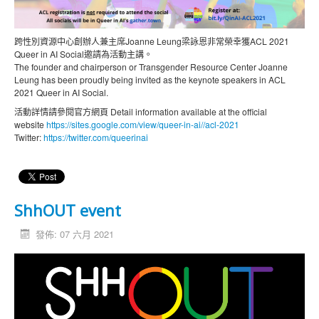
跨性別資源中心創辦人兼主席Joanne Leung梁詠恩非常榮幸獲ACL 2021
Queer in AI Social邀請為活動主講。
The founder and chairperson or Transgender Resource Center Joanne
Leung has been proudly being invited as the keynote speakers in ACL
2021 Queer in AI Social.
活動詳情請參閱官方網頁 Detail information available at the official
website
https://sites.google.com/view/queer-in-ai//acl-2021
Twitter:
https://twitter.com/queerinai
ShhOUT event
發佈: 07 六月 2021