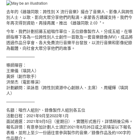
去年的《雌雄同歌：跨性別 X 流行音樂》撮合了音樂人、影像人與跨性
別人士，以歌、影向大眾分享他們的點滴。承蒙各方踴躍支持，我們今
年再次得到資助，再接再厲，推出 《雌雄同歌 2.0》*。
今年，我們計劃招募五組唱作單位、五位錄像製作人，分成五組，在導
師指導下各為一位跨性別人士創作一首歌及一套音樂錄像(MV)，成品將
透過作品分享會、各大免費流行音樂平台發放，以流行音樂和影像紀錄
為載體，向社會大眾分享他們的故事。
———————
導師陣容：
王樂儀（填詞人）
黃妍（創作歌手）
洪榮杰（電影導演）
計劃顧問：梁詠恩（跨性別資源中心創辦人、主席）、周耀輝（填詞
人）
———————
名額：唱作人組別^、錄像製作人組別各五位
活動日程：2021年9月至2022年1月
面試遴選：2021年9月5日（星期日），實體形式進行，詳情稍後公佈。
報名詳情：有意參加計劃人士須於2021年8月26日或之前填妥以下報名
表格，並附上至少一份過往曾參與製作的音樂／錄像作品及約100字的
作品簡介。