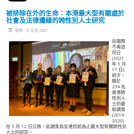
被排除在外的生命：本港最大型有關處於
社會及法律邊緣的跨性別人士研究
發佈: 13 五月 2021
在國際
不再恐
同日
(2021
年 5 月
17 日)
前夕，
關於
234 名
香港跨
性別人
士的最
新調查
(2019-
2020)
在 5 月 12 日公佈，此調查為全港目前為止最大型有關跨性別
人士的研究。