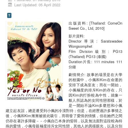
Last Updated: 05 April 2022
T
出版資料: [Thailand: ComeOn
Sweet Co., Ltd, 2010]
影片資料:
Director導演: Saratswadee
Wongsomphet
Film Division級別: PG13
(Thailand) PG13 (泰國)
Duration片長: 111 minutes 111
分鐘
劇情簡介: 故事的場景是在大學
的校園中，小佩和Kim在命運的
安排下成為室友；而在一開始，
小佩極度的排斥Kim的存在，只
因Kim的打扮較為中性，就像一
般人所認為的女同性戀那樣，於
是一開始不論Kim多麼想和小佩
建立起友誼，總是遭受到小佩的冷漠對待；但是，在經歷過許多事情之
後，小佩和Kim漸漸被彼此吸引，而萌發了愛情的情愫，但在她們之間
仍存在著許多障礙－－小佩自己本身的懦弱，以及無法面對這段較為特
殊的愛情，小佩母親極度排斥女同性戀，其他人的異樣眼光，以及分別