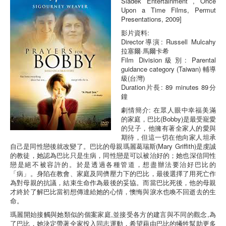
Sladek Entertainment , Once
Upon a Time Films, Permut
Presentations, 2009]
影片資料:
Director導演: Russell Mulcahy
拉塞爾·馬爾卡希
Film Division級別: Parental
guidance category (Taiwan) 輔導
級(台灣)
Duration片長: 89 minutes 89分
鐘
劇情簡介: 在眾人眼中幸福美滿
的家庭，巴比(Bobby)是最受寵愛
的兒子，他擁有著全家人的愛與
期待，但這一切在他向家人坦承
自己是同性戀後就改變了。巴比的母親瑪麗葛瑞斯(Mary Griffith)是虔誠
的教徒，她認為巴比只是生病，同性戀是可以被治好的；她也深信同性
戀是絕不被容許的。於是透過各種管道，想盡辦法要治好巴比的
「病」。身陷在教會、家庭及同儕壓力下的巴比，最後選擇了用死亡作
為對母親的抗議，結束生命作為最後的妥協。而當巴比死後，他的母親
才終於了解巴比當初想傳達給她的心情，懊悔與淚水也喚不回逝去的生
命。
瑪麗開始接觸與她類似的個案家庭,並接受各方的建言與不同的觀念,為
了巴比，她決定帶著全家投入同志運動，希望藉由巴比的犧牲幫助更多