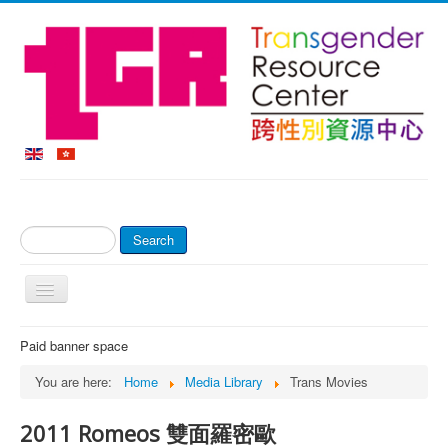
Search
Search
...
Toggle
Navigation
Home
Paid banner space
About Us
You are here:
Home
Media Library
Trans Movies
Online Shop & Payment
2011 Romeos 雙面羅密歐
Counseling Service