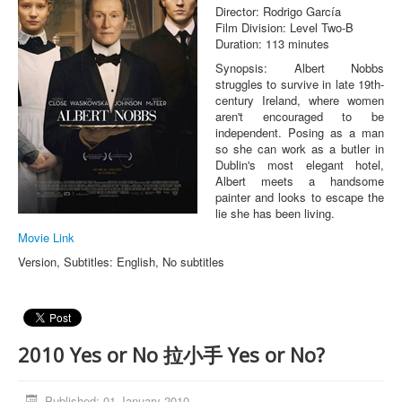
Director: Rodrigo García
Film Division: Level Two-B
Duration: 113 minutes
Synopsis: Albert Nobbs
struggles to survive in late 19th-
century Ireland, where women
aren't encouraged to be
independent. Posing as a man
so she can work as a butler in
Dublin's most elegant hotel,
Albert meets a handsome
painter and looks to escape the
lie she has been living.
Movie Link
Version, Subtitles: English, No subtitles
2010 Yes or No 拉小手 Yes or No?
Published: 01 January 2010