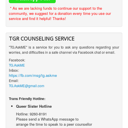
* As we are lacking funds to continue our support to the
community, we suggest for a donation every time you use our
service and find it helpful! Thanks!
TGR COUNSELING SERVICE
"TG.AskME" is a service for you to ask any questions regarding your
worries, and difficulties in a safe channel via Facebook chat or email.
Facebook:
TG.AskME
Inbox:
https://fb.com/msg/tg.askme
Email:
TG.AskME@gmail.com
Trans Friendly Hotline:
Queer Sister Hotline
Hotline: 9260-8191
Please send a WhatsApp message to
arrange the time to speak to a peer counsellor