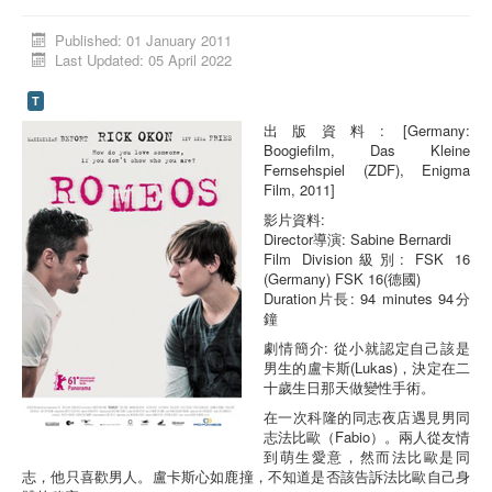
Activities
Published: 01 January 2011
Last Updated: 05 April 2022
Database
T
Media Library
出版資料: [Germany:
Trans Social Platform
Boogiefilm, Das Kleine
Fernsehspiel (ZDF), Enigma
Donors
Film, 2011]
影片資料:
Director導演: Sabine Bernardi
Film Division級別: FSK 16
(Germany) FSK 16(德國)
Duration片長: 94 minutes 94分
鐘
劇情簡介: 從小就認定自己該是
男生的盧卡斯(Lukas)，決定在二
十歲生日那天做變性手術。
在一次科隆的同志夜店遇見男同
志法比歐（Fabio）。兩人從友情
到萌生愛意，然而法比歐是同
志，他只喜歡男人。盧卡斯心如鹿撞，不知道是否該告訴法比歐自己身