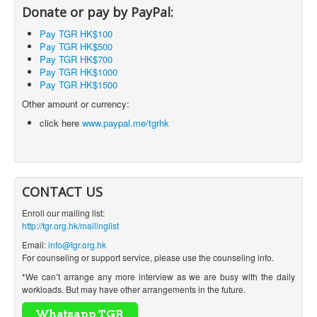
Donate or pay by PayPal:
Pay TGR HK$100
Pay TGR HK$500
Pay TGR HK$700
Pay TGR HK$1000
Pay TGR HK$1500
Other amount or currency:
click here
www.paypal.me/tgrhk
CONTACT US
Enroll our mailing list:
http://tgr.org.hk/mailinglist
Email:
info@tgr.org.hk
For counseling or support service, please use the counseling info.
*We can’t arrange any more interview as we are busy with the daily
workloads. But may have other arrangements in the future.