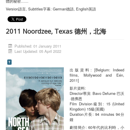
體的秘密……
Version語言, Subtitles字幕: German德語, English英語
2011 Noordzee, Texas 德州，北海
Published: 01 January 2011
Last Updated: 05 April 2022
T
出版資料: [Belgium: Indeed
films, Mollywood and Eén,
2011]
影片資料:
Director導演: Bavo Defurne 巴沃
·德弗恩
Film Division級別: 15 (United
Kingdom) 15級(英國)
Duration片長: 94 minutes 94分
鐘
劇情簡介: 60年代的比利時，小