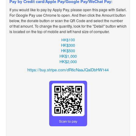
Pay by Credit card/Apple Pay/Google Pay/WeChat Pay:
If you would like to pay by Apply
Pay, please open this page with Safari.
For Google Pay use Chrome to open. And then click the Amount button
below, the donate button or scan the QR Code and select the number
of that amount. To change the quantity, look for the
"Detail" button which
is located on the top of mobile and left hand size of computer.
HK$100
HK$300
HK$500
HK$1,000
HK$2,000
https://buy.stripe.com/dR6cNaaJQalDbHW144