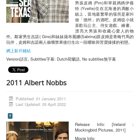
男孩皮姆 (Pim)和單親媽媽伊薇
特 (Yvette)住在北海邊的凋敝小
鎮上，當地最繁華的場所是家叫
做「德州」的酒吧。皮姆從小就
喜歡玩公主、侍女遊戲、繪畫、
漂亮大男孩和收藏心愛人的物
件。鄰家男生吉諾( Gino)和妹妹薩布麗娜(Sabrina)跟皮姆是青梅竹馬的
玩伴，皮姆和吉諾兩人偷嚐禁果後衍生出一段曖昧與苦澀摻揉的初戀。
網上影片鏈結
Version語言, Subtitles字幕: Dutch荷蘭語, No subtitles無字幕
2011 Albert Nobbs
Published: 01 January 2011
Last Updated: 05 April 2022
T
Release Info: [Ireland :
Mockingbird Pictures, 2011]
Movie Info: