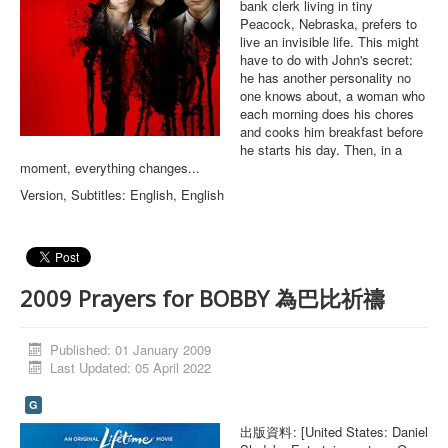
bank clerk living in tiny
Peacock, Nebraska, prefers to
live an invisible life. This might
have to do with John's secret:
he has another personality no
one knows about, a woman who
each morning does his chores
and cooks him breakfast before
he starts his day. Then, in a
moment, everything changes...
Version, Subtitles: English, English
2009 Prayers for BOBBY 為巴比祈禱
Published: 01 January 2009
Last Updated: 05 April 2022
G
出版資料: [United States: Daniel