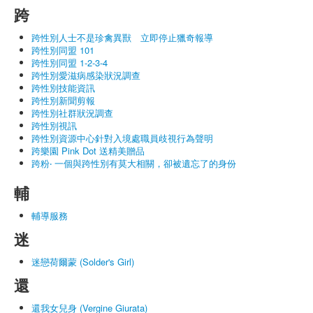
跨
跨性別人士不是珍禽異獸 立即停止獵奇報導
跨性別同盟 101
跨性別同盟 1-2-3-4
跨性別愛滋病感染狀況調查
跨性別技能資訊
跨性別新聞剪報
跨性別社群狀況調查
跨性別視訊
跨性別資源中心針對入境處職員歧視行為聲明
跨樂園 Pink Dot 送精美贈品
跨粉‧ 一個與跨性別有莫大相關，卻被遺忘了的身份
輔
輔導服務
迷
迷戀荷爾蒙 (Solder's Girl)
還
還我女兒身 (Vergine Giurata)