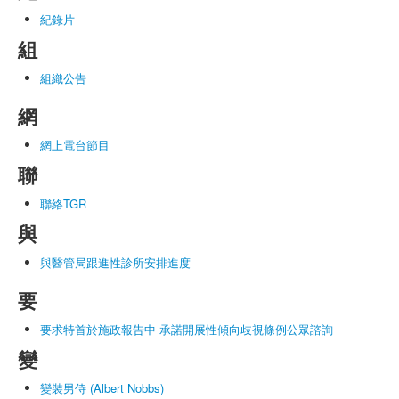
紀錄片
組
組織公告
網
網上電台節目
聯
聯絡TGR
與
與醫管局跟進性診所安排進度
要
要求特首於施政報告中 承諾開展性傾向歧視條例公眾諮詢
變
變裝男侍 (Albert Nobbs)