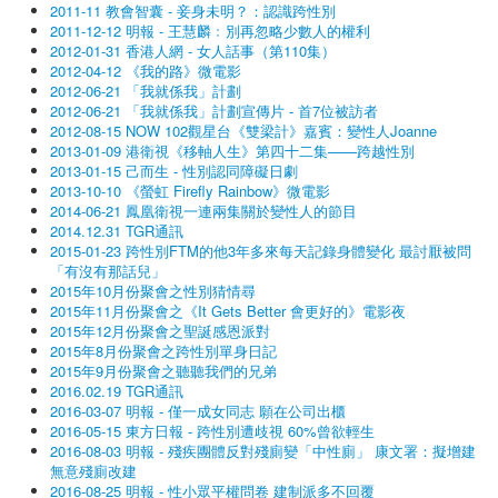
2011-11 教會智囊 - 妾身未明？：認識跨性別
2011-12-12 明報 - 王慧麟﹕別再忽略少數人的權利
2012-01-31 香港人網 - 女人話事（第110集）
2012-04-12 《我的路》微電影
2012-06-21 「我就係我」計劃
2012-06-21 「我就係我」計劃宣傳片 - 首7位被訪者
2012-08-15 NOW 102觀星台《雙梁計》嘉賓：變性人Joanne
2013-01-09 港衛視《移軸人生》第四十二集——跨越性別
2013-01-15 己而生 - 性別認同障礙日劇
2013-10-10 《螢虹 Firefly Rainbow》微電影
2014-06-21 鳳凰衛視一連兩集關於變性人的節目
2014.12.31 TGR通訊
2015-01-23 跨性別FTM的他3年多來每天記錄身體變化 最討厭被問
「有沒有那話兒」
2015年10月份聚會之性別猜情尋
2015年11月份聚會之《It Gets Better 會更好的》電影夜
2015年12月份聚會之聖誕感恩派對
2015年8月份聚會之跨性別單身日記
2015年9月份聚會之聽聽我們的兄弟
2016.02.19 TGR通訊
2016-03-07 明報 - 僅一成女同志 願在公司出櫃
2016-05-15 東方日報 - 跨性別遭歧視 60%曾欲輕生
2016-08-03 明報 - 殘疾團體反對殘廁變「中性廁」 康文署：擬增建
無意殘廁改建
2016-08-25 明報 - 性小眾平權問卷 建制派多不回覆