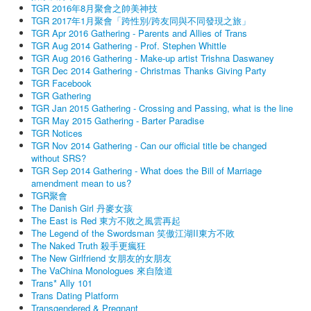
TGR 2016年8月聚會之帥美神技
TGR 2017年1月聚會「跨性別/跨友同與不同發現之旅」
TGR Apr 2016 Gathering - Parents and Allies of Trans
TGR Aug 2014 Gathering - Prof. Stephen Whittle
TGR Aug 2016 Gathering - Make-up artist Trishna Daswaney
TGR Dec 2014 Gathering - Christmas Thanks Giving Party
TGR Facebook
TGR Gathering
TGR Jan 2015 Gathering - Crossing and Passing, what is the line
TGR May 2015 Gathering - Barter Paradise
TGR Notices
TGR Nov 2014 Gathering - Can our official title be changed
without SRS?
TGR Sep 2014 Gathering - What does the Bill of Marriage
amendment mean to us?
TGR聚會
The Danish Girl 丹麥女孩
The East is Red 東方不敗之風雲再起
The Legend of the Swordsman 笑傲江湖II東方不敗
The Naked Truth 殺手更瘋狂
The New Girlfriend 女朋友的女朋友
The VaChina Monologues 來自陰道
Trans* Ally 101
Trans Dating Platform
Transgendered & Pregnant