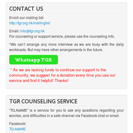
CONTACT US
Enroll our mailing list:
http://tgr.org.hk/mailinglist
Email:
info@tgr.org.hk
For counseling or support service, please use the counseling info.
*We can’t arrange any more interview as we are busy with the daily
workloads. But may have other arrangements in the future.
* As we are lacking funds to continue our support to the
community, we suggest for a donation every time you use our
service and find it helpful! Thanks!
TGR COUNSELING SERVICE
"TG.AskME" is a service for you to ask any questions regarding your
worries, and difficulties in a safe channel via Facebook chat or email.
Facebook:
TG.AskME