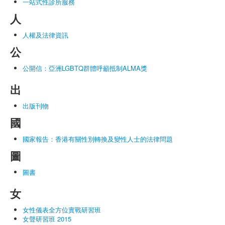
一站式性診所服務
人
人權及法律資訊
公
公開信：亞洲LGBTQ群體呼籲抵制ALMA獎
出
出版刊物
國
國家報告：香港有關性別轉換及變性人士的法律問題
圖
圖書
女
女性儀表全方位實戰研習班
女聲研習班 2015