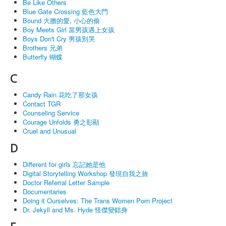
Be Like Others
Blue Gate Crossing 藍色大門
Bound 大膽的愛, 小心的偷
Boy Meets Girl 當男孩遇上女孩
Boys Don't Cry 男孩別哭
Brothers 兄弟
Butterfly 蝴蝶
C
Candy Rain 花吃了那女孩
Contact TGR
Counseling Service
Courage Unfolds 勇之彰顯
Cruel and Unusual
D
Different for girls 忘記她是他
Digital Storytelling Workshop 發現自我之旅
Doctor Referral Letter Sample
Documentaries
Doing it Ourselves: The Trans Women Porn Project
Dr. Jekyll and Ms. Hyde 怪傑變錯身