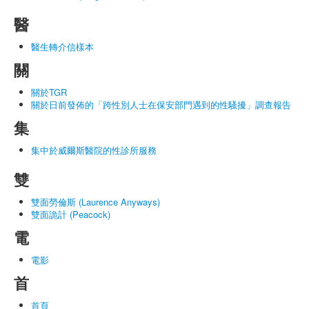
醫
醫生轉介信樣本
關
關於TGR
關於日前發佈的「跨性別人士在保安部門遇到的性騷擾」調查報告
集
集中於威爾斯醫院的性診所服務
雙
雙面勞倫斯 (Laurence Anyways)
雙面詭計 (Peacock)
電
電影
首
首頁