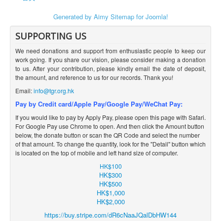
Generated by Aimy Sitemap for Joomla!
SUPPORTING US
We need donations and support from enthusiastic people to keep our
work going. If you share our vision, please consider making a donation
to us. After your contribution, please kindly email the date of deposit,
the amount, and reference to us for our records. Thank you!
Email:
info@tgr.org.hk
Pay by Credit card/Apple Pay/Google Pay/WeChat Pay:
If you would like to pay by Apply
Pay, please open this page with Safari.
For Google Pay use Chrome to open. And then click the Amount button
below, the donate button or scan the QR Code and select the number
of that amount. To change the quantity, look for the
"Detail" button which
is located on the top of mobile and left hand size of computer.
HK$100
HK$300
HK$500
HK$1,000
HK$2,000
https://buy.stripe.com/dR6cNaaJQalDbHW144