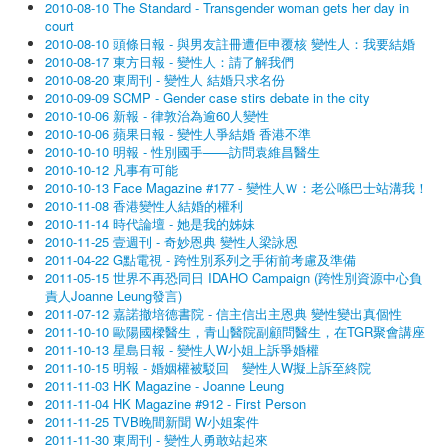
2010-08-10 The Standard - Transgender woman gets her day in
court
2010-08-10 頭條日報 - 與男友註冊遭佢申覆核 變性人：我要結婚
2010-08-17 東方日報 - 變性人：請了解我們
2010-08-20 東周刊 - 變性人 結婚只求名份
2010-09-09 SCMP - Gender case stirs debate in the city
2010-10-06 新報 - 律敦治為逾60人變性
2010-10-06 蘋果日報 - 變性人爭結婚 香港不準
2010-10-10 明報 - 性別國手——訪問袁維昌醫生
2010-10-12 凡事有可能
2010-10-13 Face Magazine #177 - 變性人Ｗ：老公喺巴士站溝我！
2010-11-08 香港變性人結婚的權利
2010-11-14 時代論壇 - 她是我的姊妹
2010-11-25 壹週刊 - 奇妙恩典 變性人梁詠恩
2011-04-22 G點電視 - 跨性別系列之手術前考慮及準備
2011-05-15 世界不再恐同日 IDAHO Campaign (跨性別資源中心負
責人Joanne Leung發言)
2011-07-12 嘉諾撤培德書院 - 信主信出主恩典 變性變出真個性
2011-10-10 歐陽國樑醫生，青山醫院副顧問醫生，在TGR聚會講座
2011-10-13 星島日報 - 變性人W小姐上訴爭婚權
2011-10-15 明報 - 婚姻權被駁回 變性人W擬上訴至終院
2011-11-03 HK Magazine - Joanne Leung
2011-11-04 HK Magazine #912 - First Person
2011-11-25 TVB晚間新聞 W小姐案件
2011-11-30 東周刊 - 變性人勇敢站起來