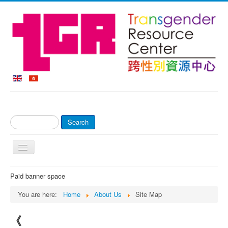
Search
Search
...
Toggle
Navigation
Home
Paid banner space
About Us
You are here:
Home
About Us
Site Map
Online Shop & Payment
《
Counseling Service