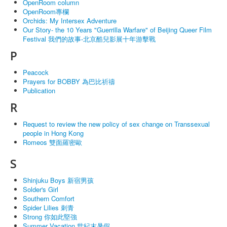
OpenRoom column
OpenRoom專欄
Orchids: My Intersex Adventure
Our Story- the 10 Years "Guerrilla Warfare" of Beijing Queer Film
Festival 我們的故事-北京酷兒影展十年游擊戰
P
Peacock
Prayers for BOBBY 為巴比祈禱
Publication
R
Request to review the new policy of sex change on Transsexual
people in Hong Kong
Romeos 雙面羅密歐
S
Shinjuku Boys 新宿男孩
Solder's Girl
Southern Comfort
Spider Lilies 刺青
Strong 你如此堅強
Summer Vacation 世紀末暑假