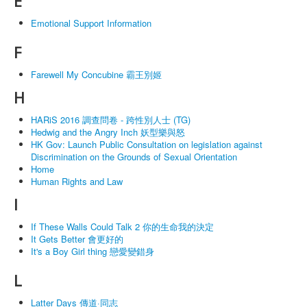
E
Emotional Support Information
F
Farewell My Concubine 霸王別姬
H
HARiS 2016 調查問卷 - 跨性別人士 (TG)
Hedwig and the Angry Inch 妖型樂與怒
HK Gov: Launch Public Consultation on legislation against
Discrimination on the Grounds of Sexual Orientation
Home
Human Rights and Law
I
If These Walls Could Talk 2 你的生命我的決定
It Gets Better 會更好的
It's a Boy Girl thing 戀愛變錯身
L
Latter Days 傳道·同志