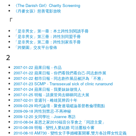
《The Danish Girl》Charity Screening
Activities
《丹麥女孩》慈善電影放映
Database
「
Media Library
「是非男女」第一冊：本土跨性別閱讀手冊
「是非男女」第三冊：跨性別同盟手冊
Trans Social Platform
「是非男女」第二冊：跨性別家長手冊
「跨樂園」交友平台發佈
Donors
2
2007-01-22 蘋果日報 - 作品
2007-01-22 蘋果日報 - 你們看我們看自己-同志創作展
2007-01-22 都市日報 - 同志創作展品被評為「不雅」
2007-01-23 SCMP - Transsexual sick of clinic runaround
2007-01-24 蘋果日報 - 我要妹妹做情人
2007-01-25 明報 - 請廣管局去睇睇同志大展
2007-02-01 壹週刊 - 雌雄莫辨四十年
2009-03-29 時代論壇 - 聚會連場縱論基督教倫理觀點
2009-09-18 跨性別禁忌-不再神秘
2009-12-20 女同學社 - Joanne 專訪
2010-08-04 基恩之家2010福音分享會之「同證主愛」
2010-08-09 明報 - 變性人要結婚 司法覆核今審
2010-08-10 AM730 - 變性女子爭婚權案開審,雙方各詮釋女性定義