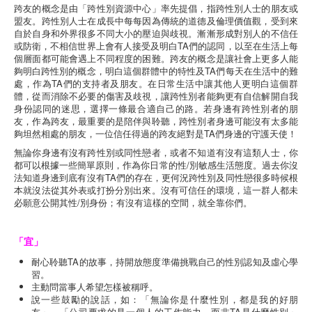
跨友的概念是由「跨性別資源中心」率先提倡，指跨性別人士的朋友或
盟友。跨性別人士在成長中每每因為傳統的道德及倫理價值觀，受到來
自於自身和外界很多不同大小的壓迫與歧視。漸漸形成對別人的不信任
或防衛，不相信世界上會有人接受及明白TA們的認同，以至在生活上每
個層面都可能會遇上不同程度的困難。跨友的概念是讓社會上更多人能
夠明白跨性別的概念，明白這個群體中的特性及TA們每天在生活中的難
處，作為TA們的支持者及朋友。在日常生活中讓其他人更明白這個群
體，從而消除不必要的傷害及歧視，讓跨性別者能夠更有自信解開自我
身份認同的迷思，選擇一條最合適自己的路。若身邊有跨性別者的朋
友，作為跨友，最重要的是陪伴與聆聽，跨性別者身邊可能沒有太多能
夠坦然相處的朋友，一位信任得過的跨友絕對是TA們身邊的守護天使！
無論你身邊有沒有跨性別或同性戀者，或者不知道有沒有這類人士，你
都可以根據一些簡單原則，作為你日常的性/別敏感生活態度。過去你沒
法知道身邊到底有沒有TA們的存在，更何況跨性別及同性戀很多時候根
本就沒法從其外表或打扮分別出來。沒有可信任的環境，這一群人都未
必願意公開其性/別身份；有沒有這樣的空間，就全靠你們。
「宜」
耐心聆聽TA的故事，持開放態度準備挑戰自己的性別認知及虛心學
習。
主動問當事人希望怎樣被稱呼。
說一些鼓勵的說話，如：「無論你是什麼性別，都是我的好朋
友」、「公司要求的是一個人的工作能力，而非TA是什麼性別」