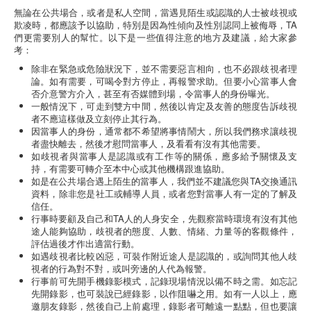
無論在公共場合，或者是私人空間，當遇見陌生或認識的人士被歧視或
欺凌時，都應該予以協助，特別是因為性傾向及性別認同上被侮辱，TA
們更需要別人的幫忙。以下是一些值得注意的地方及建議，給大家參
考：
除非在緊急或危險狀況下，並不需要惡言相向，也不必跟歧視者理
論。如有需要，可喝令對方停止，再報警求助。但要小心當事人會
否介意警方介入，甚至有否媒體到場，令當事人的身份曝光。
一般情況下，可走到雙方中間，然後以肯定及友善的態度告訴歧視
者不應這樣做及立刻停止其行為。
因當事人的身份，通常都不希望將事情鬧大，所以我們務求讓歧視
者盡快離去，然後才慰問當事人，及看看有沒有其他需要。
如歧視者與當事人是認識或有工作等的關係，應多給予關懷及支
持，有需要可轉介至本中心或其他機構跟進協助。
如是在公共場合遇上陌生的當事人，我們並不建議您與TA交換通訊
資料，除非您是社工或輔導人員，或者您對當事人有一定的了解及
信任。
行事時要顧及自己和TA人的人身安全，先觀察當時環境有沒有其他
途人能夠協助，歧視者的態度、人數、情緒、力量等的客觀條件，
評估過後才作出適當行動。
如遇歧視者比較凶惡，可裝作附近途人是認識的，或詢問其他人歧
視者的行為對不對，或叫旁邊的人代為報警。
行事前可先開手機錄影模式，記錄現場情況以備不時之需。如忘記
先開錄影，也可裝說已經錄影，以作阻嚇之用。如有一人以上，應
邀朋友錄影，然後自己上前處理，錄影者可離遠一點點，但也要讓