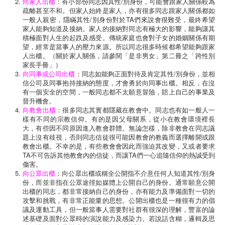
向家人出櫃
：有小部份同志因其性/別身份，可能會跟家人關係較為
疏離甚至不和。但家人始終是家人，亦有很多同志跟家人關係都如
一般人親密，隱瞞其性/別身份對於TA們來說會很難受，最終希望
家人能夠知道及接納。家人的接納對同志有極大的影響，能夠讓其
積極面對人生的起跌及感受。傳統家庭也會對子女的婚姻關係有期
望，經常是當事人的壓力來源。所以同志很多時候都希望能夠跟家
人出櫃。（關於家人關係，請參閱「是非男女」第二冊之「跨性別
家長手冊」）
向同事或公司出櫃
：同志如能夠正面對待及肯定其性/別身份，並相
信公司及同事抱持接納的態度，才會勇於向同事出櫃。相反，在沒
有一個安全的空間，一般同志都不太願意冒險，賠上自己的事業及
晉升機會。
向教會出櫃
：很多同志其實都隱藏在教會中。同志也有如一般人一
樣有不同的宗教信仰。有的是因父母關系，從小在教會環境裡長
大，有些因不同原因進入教會群體。無論怎樣，除非教會在同志議
題上沒有歧視，否則同志信徒很可能因教會的教義而選擇離開或跟
教會出櫃。不幸的是，有些教會會因此而強迫其改變，又或者要求
TA不可告訴其他教會內的信徒，而讓TA們一心追隨信仰的熱誠受到
傷害。
向公眾出櫃
：向公眾出櫃或稱全公開指不介意任何人知道其性/別身
份，而並非指在公眾途徑如媒體上公開自己的身份。通常願意公開
出櫃的同志，都非常接納自己的身份，亦有能力及準備面對一切的
攻擊和挑戰，有非常正能量的思想。公開出櫃也是一種很有力的倡
議及運動工具，但一般當事人需要對社群有很深的理解，豐富的論
述基礎及面對公眾時的演說能力及感染力。若說話含糊，邏輯及思