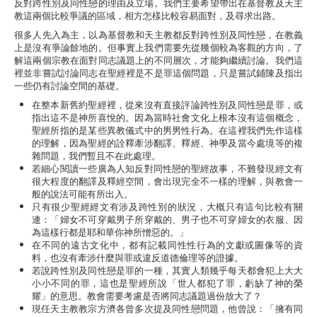
反對跨性別及同性戀的理由及立場。我們主要希望帶出在基督教及天主
教這兩個比較爭議的區域，相方怎樣比較容易面對，及尋求出路。
很多人先入為主，以為基督教和天主教都反對跨性別及同性戀，在教義
上是沒有爭論餘地的。但事實上我們需要先從幾個較為客觀的方向，了
解這兩個宗教在面對同志議題上的不同層次，才能夠繼續討論。我們這
裡並非嘗試討論同志在聖經裡是不是罪這個問題，只是嘗試鋪陳及指出
一些仍有討論空間的基礎。
在整本新舊約聖經裡，從來沒有直接評論跨性別及同性戀是罪，或
指出這不是神所喜悅的。因為當時社會文化上根本沒有這個概念，
聖經所指的是某些異教儀式中的男男性行為。在這裡我們先作這樣
的理解，因為聖經的詮釋牽涉翻譯、釋經、神學及當今處境等的複
雜問題，我們暫且不在此處理。
若細心閱讀一些廣為人知反對同性戀的聖經故事，不難發現經文有
很大程度的翻譯及釋經空間，會出現完全不一樣的理解，與教會一
般的說法可能有所出入。
只有很少聖經經文有涉及跨性別的狀況，大概只有這句比較有關
連：「婦女不可穿戴男子所穿戴的、男子也不可穿婦女的衣服、因
為這樣行都是耶和華你神所憎惡的。」
在不同的遠古文化中，都有記載同性性行為的文獻或圖像等的資
料，也沒有牽涉什麼與罪或違反道德倫理等的證據。
若說跨性別及同性戀是罪的一種，其實人類幾乎每天都會犯上大大
小小不同的罪，這也是聖經所說「世人都犯了罪，虧缺了神的榮
耀」的意思。教會需要考慮是否將同志議題過份放大了？
現任天主教教宗方濟各曾多次提及同性戀問題，他曾說：「擁有同