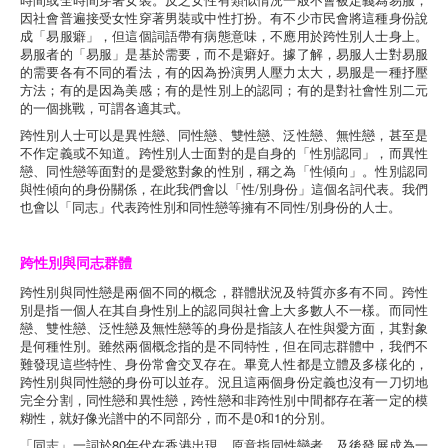
因社會普遍接受女性穿著男裝或中性打扮。有不少市民會將這種身份說
成「易服癖」，但這個詞語帶有病態意味，不應用於跨性別人士身上。
易服者的「易服」是基於需要，而不是癖好。據了解，易服人士對易服
的需要各有不同的看法，有的因為扮演男人壓力太大，易服是一種抒壓
方法；有的是因為美感；有的是性別上的認同；有的是對社會性別二元
的一個挑戰，可謂各適其式。
跨性別人士可以是異性戀、同性戀、雙性戀、泛性戀、無性戀，甚至是
不作定義或不知道。跨性別人士面對的是自身的「性別認同」，而異性
戀、同性戀等面對的是愛慾對象的性別，稱之為「性傾向」。性別認同
與性傾向的身份關係，在此我們會以「性/別身份」這個名詞代表。我們
也會以「同志」代表跨性別和同性戀等擁有不同性/別身份的人士。
跨性別與同志群體
跨性別與同性戀是兩個不同的概念，群體狀況及特質亦多有不同。跨性
別是指一個人在其自身性別上的認同與社會上大多數人不一樣。而同性
戀、雙性戀、泛性戀及無性戀等的身份是指該人在性與愛方面，其對象
是何種性別。雖然兩個概念指的是不同特性，但在同志群體中，我們不
難發現這些特性、身份常會交叉存在。畢竟人性都是立體及多樣化的，
跨性別與同性戀的身份可以並存。況且這兩個身份定義也沒有一刀切地
完全分割，同性戀和異性戀，跨性戀和非跨性別中間都存在著一定的模
糊性，就好像光譜中的不同部分，而不是0和1的分別。
「同志」一詞於80年代在香港出現，原意指同性戀者，及後發展成為一