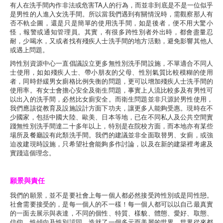
有人在洗手間內作非法或危害TA人的行為，而並非到底是不是一位似乎
是男性的人進入女洗手間。所以當我們遇到有關情況時，需觀察那人有
否不軌企圖，還是只是簡單的使用洗手間，如是後者，便不用大驚小
怪，報警或通知管理員。其實，有很多跨性別者外出時，都會盡量忍
耐，少喝水，又或者找有殘疾人士洗手間的地方活動，避免影響其他人
或遇上問題。
跨性別資源中心一直倡議設立更多無性別洗手間設施，不單適合不同人
士使用，如如殘疾人士、帶小朋友的父母、性別氣質比較模糊的使用
者，同時舒緩男女廁格比例失衡的問題，更可以增加殘疾人士洗手間的
使用率。有女士會擔心安全及衛生問題，事實上人流比較多及有男性可
以出入的洗手間，必然比女廁安全。而衛生問題並非只源於男性使用，
我們應該從教育及設施設計方面下功夫，讓更多人能夠受惠。現時在不
少國家，包括中國大陸、歐美、日本等地，已在不同私人及公共空間實
踐無性別洗手間達二十多年以上，特別是在院校方面，而本地亦有某些
場所及餐廳設有此類洗手間。我們的建議並非全面取替男、女廁，或強
迫改建現時設施，只希望社會能夠多作討論，以及在新的建築裡考慮及
實踐這個理念。
願景與責任
我們的願景，並不是要社會上每一個人都必然接受跨性別或是同性戀。
社會需要接受的，是每一個人的不一樣！每一個人都可以以自己最真實
的一面去展示與表達，不同的個性、特質、樣貌、體態、愛好、取態、
信仰、性傾向及性別認同，造就了一個多元而美麗的世界。世界從來都