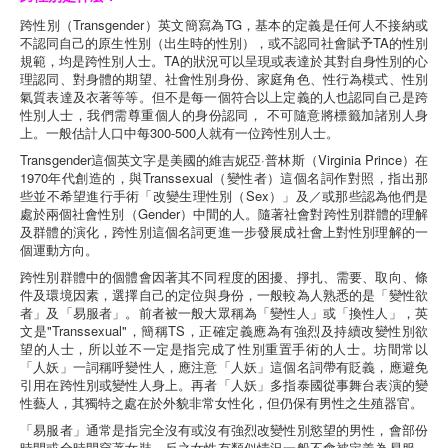
跨性別（Transgender）英文簡寫為TG，基本的定義是任何人不接納或
不認同自己的原生性別（出生時的性別），或不認同社會賦予TA的性別
規範，均是跨性別人士。TA的狀況可以呈現或表達於其對自身性別的心
理認同、對身體的期望、社會性別身份、家庭角色、性行為模式、性別
氣質表達及衣著等等。但不是每一個符合以上定義的人也認同自己是跨
性別人士，我們需尊重個人的身份認同， 不可隨意將標籤加諸別人身
上。一般估計人口中每300-500人就有一位跨性別人士。
Transgender這個英文字是美國的維吉妮亞·普林斯（Virginia Prince）在
1970年代創造的，與Transsexual（變性者）這個名詞作對照，指出那
些並不希望進行手術「改變生理性別（Sex）」及／或那些認為他們是
處於兩個社會性別（Gender）中間的人。隨著社會對跨性別群體的理解
及群體的演化，跨性別這個名詞更進一步發展成社會上對性別理解的一
個運動方向。
跨性別群體中的個體會因著其不同程度的困擾、掙扎、需要、取向、條
件及環境因素，選擇自己的定位與身份，一般較為人熟悉的是「變性欲
者」及「易服者」。前者被一般大眾稱為「變性人」或「換性人」，英
文是"Transsexual"，簡稱TS，正確定義應為有強烈及持續改變性別欲
望的人士，所以並不一定是指完成了性別重置手術的人士。坊間常以
「人妖」一詞稱呼變性人，應注意「人妖」這個名詞帶有貶義，應避免
引用在跨性別或變性人身上。再者「人妖」多指泰國從事舞台表演的變
性藝人，其獨特之處在於外貌非常女性化，但仍保有男性之生殖器官。
「易服者」通常是指完全沒有或沒有強烈改變性別慾望的男性，會部份
時間或全時間穿著女裝。反之女性有類似情況一般不會被定義為易服，