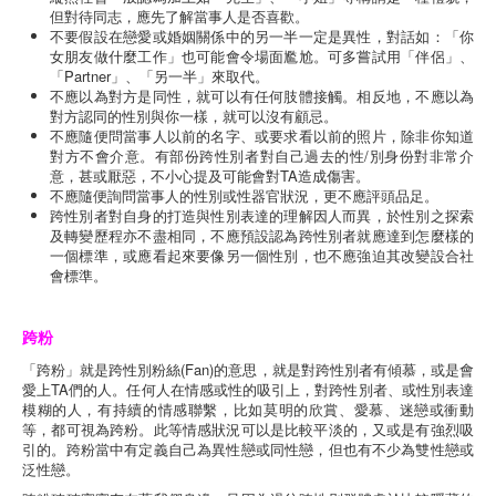
但對待同志，應先了解當事人是否喜歡。
不要假設在戀愛或婚姻關係中的另一半一定是異性，對話如：「你
女朋友做什麼工作」也可能會令場面尷尬。可多嘗試用「伴侶」、
「Partner」、「另一半」來取代。
不應以為對方是同性，就可以有任何肢體接觸。相反地，不應以為
對方認同的性別與你一樣，就可以沒有顧忌。
不應隨便問當事人以前的名字、或要求看以前的照片，除非你知道
對方不會介意。有部份跨性別者對自己過去的性/別身份對非常介
意，甚或厭惡，不小心提及可能會對TA造成傷害。
不應隨便詢問當事人的性別或性器官狀況，更不應評頭品足。
跨性別者對自身的打造與性別表達的理解因人而異，於性別之探索
及轉變歷程亦不盡相同，不應預設認為跨性別者就應達到怎麼樣的
一個標準，或應看起來要像另一個性別，也不應強迫其改變設合社
會標準。
跨粉
「跨粉」就是跨性別粉絲(Fan)的意思，就是對跨性別者有傾慕，或是會
愛上TA們的人。任何人在情感或性的吸引上，對跨性別者、或性別表達
模糊的人，有持續的情感聯繫，比如莫明的欣賞、愛慕、迷戀或衝動
等，都可視為跨粉。此等情感狀況可以是比較平淡的，又或是有強烈吸
引的。跨粉當中有定義自己為異性戀或同性戀，但也有不少為雙性戀或
泛性戀。