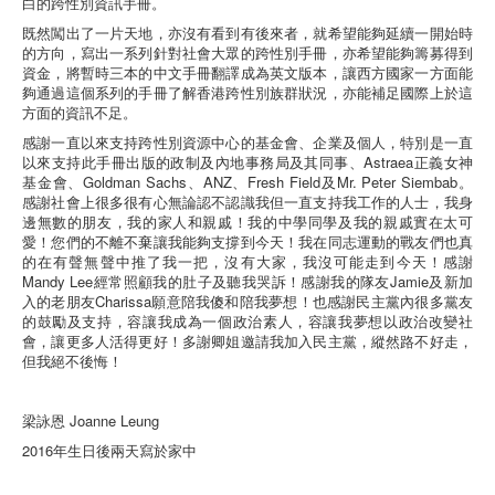
白的跨性別資訊手冊。
既然闖出了一片天地，亦沒有看到有後來者，就希望能夠延續一開始時
的方向，寫出一系列針對社會大眾的跨性別手冊，亦希望能夠籌募得到
資金，將暫時三本的中文手冊翻譯成為英文版本，讓西方國家一方面能
夠通過這個系列的手冊了解香港跨性別族群狀況，亦能補足國際上於這
方面的資訊不足。
感謝一直以來支持跨性別資源中心的基金會、企業及個人，特別是一直
以來支持此手冊出版的政制及內地事務局及其同事、Astraea正義女神
基金會、Goldman Sachs、ANZ、Fresh Field及Mr. Peter Siembab。
感謝社會上很多很有心無論認不認識我但一直支持我工作的人士，我身
邊無數的朋友，我的家人和親戚！我的中學同學及我的親戚實在太可
愛！您們的不離不棄讓我能夠支撐到今天！我在同志運動的戰友們也真
的在有聲無聲中推了我一把，沒有大家，我沒可能走到今天！感謝
Mandy Lee經常照顧我的肚子及聽我哭訴！感謝我的隊友Jamie及新加
入的老朋友Charissa願意陪我傻和陪我夢想！也感謝民主黨內很多黨友
的鼓勵及支持，容讓我成為一個政治素人，容讓我夢想以政治改變社
會，讓更多人活得更好！多謝卿姐邀請我加入民主黨，縱然路不好走，
但我絕不後悔！
梁詠恩 Joanne Leung
2016年生日後兩天寫於家中