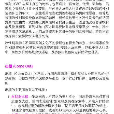
個對 LGBT 以至 I 身份的總稱，也普遍於中國大陸、台灣、新加坡、馬
來西亞等華人社會中被使用。早於西方及華人社會仍未普遍認識跨性別
這個身份的年代，一般生理男性喜歡男性都被視為男同性戀者。就算是
後期跨性別這個身份比較被認知後，部份喜歡男性的跨性別者仍然活躍
於男同志圈內，或對外以男同性戀者的身份生活，因這樣比較容易找對
象及發展關系。直到近年（西方世界要比香港發展早至少二十年）跨性
別群體越來越成熟，人們及群體內對其身份的認同比較明顯，跨性別這
個身份才變得比較清晰及突出。
跨性別群體在不同國家與文化下的發展也有很大的差別，有些國家的跨
性別群體相對於整個同志群體來說比較壯大及主導，但觀乎華人社會
中，跨性別群體都是比較隱蔽，及多數由其他同志群體帶動發展。
出櫃 (Come Out)
出櫃（Come Out）的意思，在同志群體當中指向某些人公開自己的性/
別身份。出櫃對同志來說很多時都是一個不得已的行動，是擔心及冒險
的。
出櫃的主要面向有以下幾種：
向朋友出櫃
：作為同志，所遇到的壓力不小，同志身邊亦未必有同
志朋友支援。當同志還在性/別疑惑及仍在探索時，未進入群體當
中、未找到相關的服務機構支援時，TA很需要朋友聆聽TA的想法，
TA通常會找較為可信的，或者與TA沒有太大關連的朋友傾訴心事。