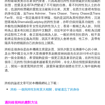
跨粉確確實實存在著我們身邊，只因為過往跨性別群體處於比較隱藏的
狀態，想愛及追尋TA們變成了不可能的任務。看不到跨性別人士的存
在，也讓跨粉潛藏的愛慾沒法被揭示出來。其實，在西方社會裡有類似
的身份定義，如Trans Admirer、Trans Chaser、Tranny Chaser及Trans
Fan等。但這一類定義都非常狹隘，指的是認同為異性戀的男性，沉迷
戀慕稱為Shemale或Ladyboy的跨性別者，亦即仍保持陽具功能性，但
外貌包括胸脯都非常女性化的跨性別人士，香港一般稱之為人妖。到現
時為止還未有比較正面的中文翻譯，但近年於中港台地區，有較為活躍
的這類性工作者，會正面地自稱為人妖。一般於跨性別社群內，較不喜
歡將這類身份定義為同類，因其不希望別人會將色情、性工作、及帶有
陽具等的標籤跟自己的身份拉上關系。
跨粉這個身份是由本機構主席梁詠恩、深圳夕顏文化傳播中心的小林、
及台灣中國文化大學大眾傳播學系副教授林純德先生於2015年4月提出
的一個全新概念，希望能夠提倡一個更正面及兼容的定義，在跨性別這
個非二元的性/別身份越來越被看見的同時，令全人類在情慾探索的路途
上，開拓一個更寬闊的空間，讓愛與被愛的個體在茫茫人海中能夠相
遇。
跨粉的論述文章可於本機構網站上下載：
跨粉‧ 一個與跨性別有莫大相關，卻被遺忘了的身份
遇到歧視時的應對方法