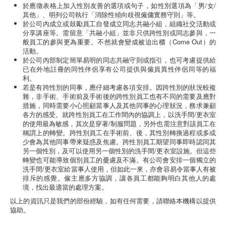
於應徵表格上加入性別友善的選項或句子，如性別選項為「男/女/
其他」、明列公司執行「消除性傾向歧視僱傭實務守則」等。
於公司內成立或鼓勵員工自發成立同志共融小組，組織社交活動或
分享講座等。需留意「共融小組」並非只供跨性別或同志參與，一
般員工的參與更為重要。不然就會變成被迫出櫃（Come Out）的
活動。
於公司內部制定簡單易明的同志共融守則或指引，也可考慮提供給
已在外地註冊的同性伴侶享有公司提供與僱員異性伴侶同等的福
利。
若是有跨性別的同事，應仔細考慮各項安排。因跨性別的狀況較複
雜，非手術、手術前及手術後的跨性別員工也有不同的需要及應對
措施，同時需要小心照顧當事人及其他同事的心理狀況，務求兼顧
各方的感受。就跨性別員工在工作間內的協調上，以洗手間/更衣室
的使用最為敏感，其次是穿著/制服問題，另外也需注意對該員工在
稱謂上的轉變。跨性別員工在手術前、後，其性別轉換過程或多或
少會為其他同事帶來疑惑及焦慮。跨性別員工期望同事即時認同其
另一個性別，及可以使用另一個性別的洗手間/更衣室設施。但這些
轉變也可能導致個別員工的憂慮及不滿。有公司會安排一個獨立的
洗手間/更衣室給當事人使用，但如此一來，亦會容易令當事人有被
排斥的感覺。僱主應多方協調，讓各員工都能夠明白其他人的處
境，找出最適當的處理方案。
以上的資訊只是我們的部份經驗，如有任何需要，請聯絡本機構以提供
協助。