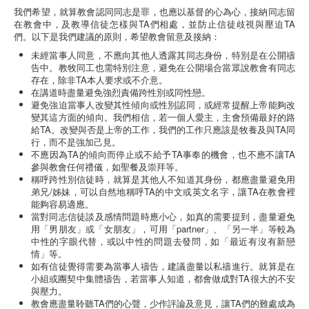
我們希望，就算教會認同同志是罪，也應以基督的心為心，接納同志留
在教會中，及教導信徒怎樣與TA們相處，並防止信徒歧視與壓迫TA
們。以下是我們建議的原則，希望教會留意及接納：
未經當事人同意，不應向其他人透露其同志身份，特別是在公開禱
告中。教牧同工也需特別注意，避免在公開場合當眾說教會有同志
存在，除非TA本人要求或不介意。
在講道時盡量避免強烈責備跨性別或同性戀。
避免強迫當事人改變其性傾向或性別認同，或經常提醒上帝能夠改
變其這方面的傾向。我們相信，若一個人愛主，主會預備最好的路
給TA。改變與否是上帝的工作，我們的工作只應該是牧養及與TA同
行，而不是強加己見。
不應因為TA的傾向而停止或不給予TA事奉的機會，也不應不讓TA
參與教會任何禮儀，如聖餐及崇拜等。
稱呼跨性別信徒時，就算是其他人不知道其身份，都應盡量避免用
弟兄/姊妹，可以自然地稱呼TA的中文或英文名字，讓TA在教會裡
能夠容易適應。
當對同志信徒談及感情問題時應小心，如真的需要提到，盡量避免
用「男朋友」或「女朋友」，可用「partner」、「另一半」等較為
中性的字眼代替，或以中性的問題去發問，如「最近有沒有新戀
情」等。
如有信徒覺得需要為當事人禱告，建議盡量以私禱進行。就算是在
小組或團契中集體禱告，若當事人知道，都會做成對TA很大的不安
與壓力。
教會應盡量聆聽TA們的心聲，少作評論及意見，讓TA們的難處成為