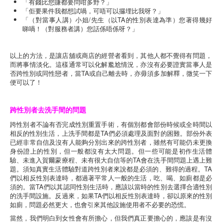
「有錢比您賺都要問咁多野？」
「佢要果件我都想試喎，可唔可以攞埋比我呀？」
「（對當事人講）小姐/先生（以TA的性別表達為準）您著得幾好
睇喎！（對服務者講）您話係唔係呀？」
以上的方法，是讓店舖或商店的經營者看到，其他人都不覺得有問題，
而將事情淡化。這樣通常可以化解尷尬情況，亦沒有必要證實當事人是
否跨性別或同性戀者，當TA或自己離去時，亦毋須多加解釋，微笑一下
便可以了！
跨性別者去洗手間的問題
跨性別者不論有否完成性別重置手術，有個別都會部份時候或全時間以
相反的性別生活，上洗手間都是TA們必須處理及面對的困難。部份外表
已經非常自信及沒有人能夠分別出來的跨性別者，雖然有可能仍未更換
身份證上的性別，但一般都沒有太大問題。但一些可能是初作生活體
驗、未進入賀爾蒙療程、未有很大自信等的TA會在洗手間問題上遇上難
題。須知真實生活體驗對道跨性別者來說都是必須的、難得的過程。TA
們以相反性別表達時，都過著平常人一般的生活，吃、喝、如廁都是必
須的。當TA們以其認同性別生活時，應該以當時的性別去選擇合適性別
的洗手間設施。反過來，如果TA們以相反性別表達時，卻以原來的性別
如廁，問題必然更大，也會引來其他設施使用者不必要的恐慌。
當然，我們明白到女性會有所擔心，但我們真正要擔心的，應該是有沒