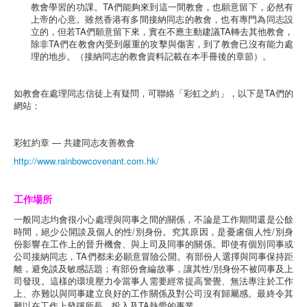
教會學習的功課。TA們能夠來到這一間教會，也願意留下，必然有
上帝的心意。雖然香港有多間接納同志的教會，也有專門為同志設
立的，但若TA們願意留下來，實在不應主動建議TA轉去其他教會，
除非TA們在教會內受到嚴重的攻擊與傷害，到了教會已沒有能力處
理的地步。（接納同志的教會資料記載在本手冊後的章節）。
如教會在處理同志信徒上有疑問，可聯絡「彩虹之約」，以下是TA們的
網站：
彩虹約章 — 共建同志友善教會
http://www.rainbowcovenant.com.hk/
工作場所
一般同志均會很小心處理與同事之間的關係，不論是工作期間還是公餘
時間，絕少公開談及個人的性/別身份。究其原因，是憂慮個人性/別身
份影響在工作上的晉升機會、與上司及同事的關係。即使有個別同事或
公司接納同志，TA們都未必願意冒險公開。有部份人選擇與同事保持距
離，避免談及敏感話題；有部份會編故事，讓其性/別身份不被同事及上
司發現。這樣的環境壓力令當事人需要經常提高警覺、無法專注於工作
上、亦難以與同事建立良好的工作關係及對公司沒有歸屬感。最終令其
難以在工作上發揮所長，投入及TA熱愛的事業。