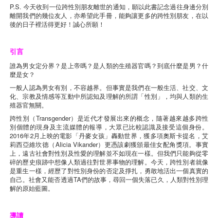
P.S. 今天收到一位跨性別朋友離世的通知，願以此書記念過往身邊分別
離開我們的幾位友人，亦希望此手冊，能夠讓更多的跨性別朋友，在以
後的日子裡活得更好！誠心所願！
引言
誰為男女定分界？是上帝嗎？是人類的生殖器官嗎？到底什麼是男？什
麼是女？
一般人認為男女有別，不容越界。但事實是我們在一般生活、社交、文
化、宗教及情感等互動中所認知及理解的所謂「性別」，均與人類的生
殖器官無關。
跨性別（Transgender）是近代才發展出來的概念，隨著越來越多跨性
別個體的現身及主流媒體的報導，大眾已比較認識及接受這個身份。
2016年2月上映的電影「丹麥女孩」轟動世界，獲多項奧斯卡提名，艾
莉西亞維坎德（Alicia Vikander）更憑該劇獲頒最佳女配角獎項。事實
上，遠古社會對性別及性愛的理解並不如現在一樣。但我們只能夠從零
碎的歷史痕跡中想像人類過往對世界事物的理解。今天，跨性別者就像
是重生一樣，經歷了對性別身份的否定及掙扎，勇敢地活出一個真實的
自己。社會又能否透過TA們的故事，尋回一個失落已久，人類對性別理
解的原始藍圖。
導讀