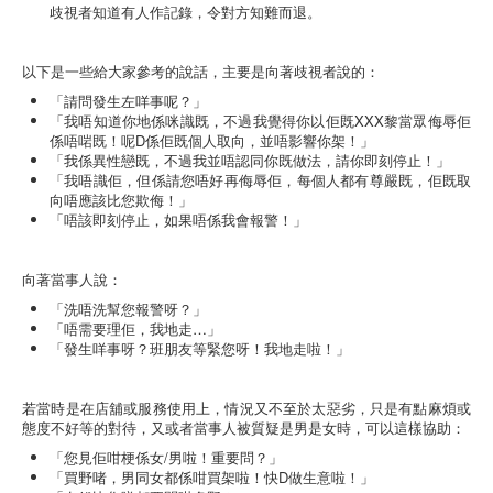
歧視者知道有人作記錄，令對方知難而退。
以下是一些給大家參考的說話，主要是向著歧視者說的：
「請問發生左咩事呢？」
「我唔知道你地係咪識既，不過我覺得你以佢既XXX黎當眾侮辱佢
係唔啱既！呢D係佢既個人取向，並唔影響你架！」
「我係異性戀既，不過我並唔認同你既做法，請你即刻停止！」
「我唔識佢，但係請您唔好再侮辱佢，每個人都有尊嚴既，佢既取
向唔應該比您欺侮！」
「唔該即刻停止，如果唔係我會報警！」
向著當事人說：
「洗唔洗幫您報警呀？」
「唔需要理佢，我地走…」
「發生咩事呀？班朋友等緊您呀！我地走啦！」
若當時是在店舖或服務使用上，情況又不至於太惡劣，只是有點麻煩或
態度不好等的對待，又或者當事人被質疑是男是女時，可以這樣協助：
「您見佢咁梗係女/男啦！重要問？」
「買野啫，男同女都係咁買架啦！快D做生意啦！」