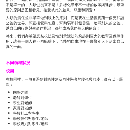
不是單一的，人類也從來不是！多樣化帶來不一樣的啟示與進步，最重
要的原則是互相看見、接受彼此的差異、尊重和關愛！
人類的責任並非單單做到以上的原則，而是要在生活裡實踐一個更和諧
公義的世界。願宣揚愛與包容，幫助弱勢群體發聲，追尋別人的公義，
以自己的行為與生命作見證，都能成為我們每天的使命！
將來，我們亦希望反歧視法及性別承認法能夠起到更大的教育及保障作
用，讓每一個人在不同範疇下，也能夠自由地在不影響別人下活出自己
真的一面。
不同領域狀況
校園
在校園裡，一般會遇到對跨性別及同性戀者的歧視與欺凌，會有以下層
次：
同學之間
老師對學生
學生對老師
家長對老師
學校社工對學生
學校信仰對學生/老師
學校規則對學生/老師