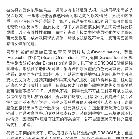
被歧視的對象以學生為主，偶爾亦有老師遭受歧視。先說同學之間的歧
視與欺凌，一般學校也會偶然出現同學之間的欺凌情況，男校比較嚴
重。有些時候同學只是調皮、貪玩，或是要表現自己的男子氣概而欺負
比較軟弱的男同學。至於女校，似乎大家都習慣女同學之間表現得比較
親暱，甚至有同性性傾向。而性別表達上較為中性或男性化的女同學反
而大受歡迎，成為眾同學的偶像，所以歧視情況不常見，反而需要留意
感情及學業問題。
同學和老師都應該正面教育同學關於歧視(Discrimination)、尊重
(Respect)、性傾向(Sexual Orientation)、性別認同(Gender Identity)與
及性別表達(Gender Expression)的原則，以下會以DRSOGIE簡稱這幾
個概念。學校裡的老師及同學，作為跨性別同盟的角色更為重要。當同
學看到別的同學作出欺凌行為，可以當面友善地指出這類行為並非強者
或大丈夫所為，邀請其他同學與其成為好朋友，讓TA得到保護。也可告
訴適合的老師或社工處理。有些時候老師會擔心學校的取態及同學的感
受而盡量不提SOGIE。其實愈不提，同學就愈不可能理解不可以歧視或
以這個話題開玩笑的原因。所以我們應該小心指出性別氣質與性傾向及
性別認同並不完全對等，同學亦需尊重每個人的生活方式及傾向，盡量
避免直接指出同學是什麼身份，也要讓校方明白這並非鼓吹跨性別或同
性戀，而是教育同學反歧視與欺凌行為。若個別學校社工有歧視或不接
納情況，應提醒TA應遵守社工的專業操守，若不合適應將同學轉介至適
當的社工跟進。
我們在不同的情況下，可以用很多方法將焦點轉到DRSOGIE上，但並
不建議以說謊來表達別人或自己的清白。當然這是每一個人的自由選