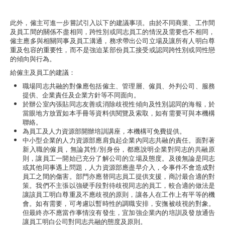
此外，僱主可進一步嘗試引入以下的建議事項。由於不同商業、工作間
及員工間的關係不盡相同，跨性別或同志員工的情況及需要也不相同，
僱主應多與相關同事及員工溝通，務求帶出公司立場及讓所有人明白尊
重及包容的重要性，而不是強迫某部份員工接受或認同跨性別或同性戀
的傾向與行為。
給僱主及員工的建議：
職場同志共融的對像應包括僱主、管理層、僱員、外判公司、服務
提供、企業責任及企業方針等不同面向。
於辦公室內張貼同志友善或消除歧視性傾向及性別認同的海報，於
當眼地方放置如本手冊等資料供閱覽及索取，如有需要可與本機構
聯絡。
為員工及人力資源部開辦培訓講座，本機構可免費提供。
中小型企業的人力資源部應肩負起企業內同志共融的責任。面對著
新入職的僱員，無論其性/別身份，都應說明企業對同志的共融原
則，讓員工一開始已充分了解公司的立場及態度。及後無論是同志
或其他同事遇上問題，人力資源部應盡早介入，令事件不會造成對
員工之間的傷害。部門亦應替同志員工提供支援，商討最合適的對
策。我們不主張以強硬手段對待歧視同志的員工，較合適的做法是
讓該員工明白尊重及不應歧視的原則，讓各人在工作上有平等的機
會。如有需要，可考慮以暫時性的調職安排，安撫被歧視的對象。
但最終亦不應當作事情沒有發生，宜加強企業內的培訓及發放通告
讓員工明白公司對同志共融的態度及原則。