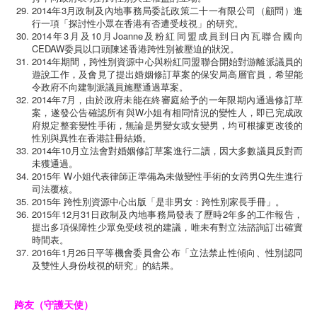
2014年3月政制及內地事務局委託政策二十一有限公司（顧問）進
行一項「探討性小眾在香港有否遭受歧視」的研究。
2014年3月及10月Joanne及粉紅同盟成員到日內瓦聯合國向
CEDAW委員以口頭陳述香港跨性別被壓迫的狀況。
2014年期間，跨性別資源中心與粉紅同盟聯合開始對游離派議員的
遊說工作，及會見了提出婚姻修訂草案的保安局高層官員，希望能
令政府不向建制派議員施壓通過草案。
2014年7月，由於政府未能在終審庭給予的一年限期內通過修訂草
案，遂發公告確認所有與W小姐有相同情況的變性人，即已完成政
府規定整套變性手術，無論是男變女或女變男，均可根據更改後的
性別與異性在香港註冊結婚。
2014年10月立法會對婚姻修訂草案進行二讀，因大多數議員反對而
未獲通過。
2015年 W小姐代表律師正準備為未做變性手術的女跨男Q先生進行
司法覆核。
2015年 跨性別資源中心出版「是非男女：跨性別家長手冊」。
2015年12月31日政制及內地事務局發表了歷時2年多的工作報告，
提出多項保障性少眾免受歧視的建議，唯未有對立法諮詢訂出確實
時間表。
2016年1月26日平等機會委員會公布「立法禁止性傾向、性別認同
及雙性人身份歧視的研究」的結果。
跨友（守護天使）