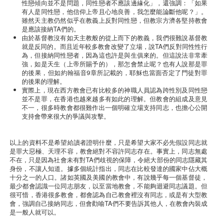
性戀傾向並不是問題，同性戀者不應該邊緣化」，還強調：「如果
有人是同性戀，他信仰上帝且心地良善，我怎麼能論斷他呢？」。
雖然天主教仍然似乎在教義上反對同性戀，但教宗方濟各堅持教會
是應該接納TA們的。
由於基督教沒有如天主教般的從上而下的教義，我們很難說基督教
就是反同的。而且近年較多教會改變了立場，說TA們反對同性性行
為，但接納同性戀者，因為這也許是與生俱來的。但這說法非常牽
強，如是天生（上帝所賜予的），那怎會禁止呢？也有人說那是罪
的後果，但如約翰福音9章所記載的，耶穌也當面否定了門徒對罪
的後果的理解。
實際上，現在西方教會已有比較多的神職人員認為跨性別及同性戀
並不是罪，在香港也越來越多有如此的理解。但教會的組成及意見
不一，很多時教會都很難作出一個明確立場支持同志，也擔心公開
支持會帶來很大的爭議與攻擊。
以上的資料不是希望給讀者證明什麼，只是希望大家不必先假設同志就
是罪大惡極、天理不容，教會絕對不容許同志存在。事實上，同志無處
不在，只是因為社會未有對TA們歧視的保障，令絕大部份的同志隱藏其
身份，不讓人知道。據多個統計指出，同志在比較發達的國家中佔大概
十分之一的人口。諸如英國及美國的教會中，有說幾乎每一個基督徒，
最少都會認識一位同志朋友，以至當地教會，不能夠迴避同志議題。但
很可惜，香港很多教會，都會認為自己教會裡沒有同志，或是有大型教
會，強調自己接納同志，但會勸喻TA們不要告訴其他人，在教會內裝成
是一般人就可以。