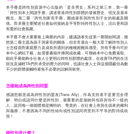
本手冊是跨性別資源中心出版的「是非男女」系列之第三本，第一冊
「跨性別本土閱讀手冊」講述香港跨性別群體的發展歷史、現況及基本
概念。第二冊「跨性別家長手冊」圍繞家長與跨性別子女的相處及關
係。而本冊主要闡述社會如何接納及平等對待跨性別人士，活出更和諧
有愛的社會氛圍。
本手冊不會大量重複上兩冊的內容，建議讀者先從第一冊開始閱讀，雖
然第二冊主題為孩子與家長的關係，但非常適合一般大眾了解跨性別人
士怎樣面對家庭壓力及成長所遇到的種種困難與感受。所有手冊均可於
本中心網站下載，如需要書籍作傳閱或收藏，可聯絡本中心免費索取。
願此手冊能夠令社會人士更明白跨性別群體的處境，在改善TA們的生活
狀況及減輕TA們所承受的壓力的同時，也讓社會人士與這個隱蔽但為數
不少的群體接觸時避免不必要的誤解與衝突。
怎樣能成為跨性別同盟
感謝您願意成為跨性別的盟友(Trans Ally)，作為支持者不是要完全理
解、明白或認同什麼是跨性別，最重要的是接納與包容與你不一樣的
人，認同每一個個體都是獨特的、尊貴的，在社會上有與生俱來的權利
與義務，不應因為不同的性傾向或性別認同而受到不平等的對待或歧
視！
跨性別是什麼？