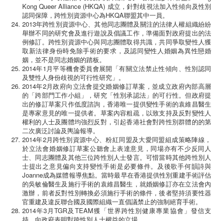
Kong Queer Alliance (HKQA) 成立，針對歧視法加入性傾向及性別
認同保障，跨性別資源中心為HKQA聯盟其中一員。
2013年跨性別資源中心、其他同志團體及關注的法律人權組織紛紛
舉辦不同的研究會及進行遊說及倡議工作，準備面對政府提出的法
例修訂。跨性別資源中心與同志團體取得共識，共同爭取變性人獲
取新法律身份時免除手術的要求，及認同變性人婚姻為異性戀婚
姻，並不是同志婚姻的踏板。
2014年1月平等機會委員會展開「有關立法禁止性傾向、性別認同
及雙性人身份歧視的可行性研究」。
2014年2月政府向立法會提交婚姻修訂草案，並成立政府內部高層
的「跨部門工作小組」，研究「性別承認法」的可行性。但政府提
出的修訂草案只作低度諮詢，香港唯一提供變性手術的袁維昌醫生
是專家意見的唯一提供者。草案內容粗疏，以致支持及反對變性人
權利的人士及團體均強烈反對，引起香港社會對跨性別群體的的第
二次廣泛討論及輿論報導。
2014年2月跨性別資源中心、粉紅同盟及大愛同盟組成策略陣線，
於立法會婚姻修訂草案公聽會上表達意見，同場亦有不少反同人
士、同志團體及其他三位跨性別人士發言。可惜當時其他跨性別人
士提出之意見偏向支持變性手術是必要條件。及後歌手何韻詩與
Joanne成為媒體報導焦點。當時最早在香港提供性別重建手術評估
的吳敏倫醫生及施行手術的袁維昌醫生，就婚姻修訂亦在立法會內
激辦，前者反對性別轉換必須施行手術的條件，後者堅持須要性器
官重建及違反聯合國及國際組織一直倡議禁止的強制絕育手術。
2014年3月TGR及TEAM獲「世界跨性別健康專業協會」發信支
持，向政府表明對跨性別人士權益的立場。