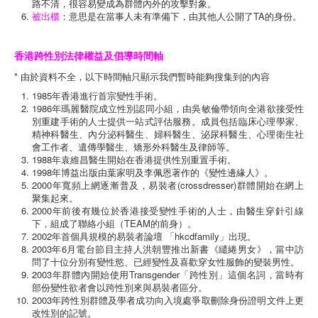
路不清，很容易變成為群體內外的攻擊對象。
被出櫃
：意思是在當事人未有準備下，由其他人公開了TA的身份。
香港跨性別法律權益及倡導時間軸
* 由於資料不全，以下時間軸只顯示我們暫時能夠搜集到的內容
1985年香港進行首宗變性手術。
1986年瑪麗醫院成立性別認同小組，由吳敏倫帶領向全港欲接受性
別重建手術的人士提供一站式評估服務。成員包括臨床心理學家、
精神科醫生、內分泌科醫生、婦科醫生、泌尿科醫生、心理衛生社
會工作者、遺傳學醫生、矯形外科醫生及律師等。
1988年袁維昌醫生開始在香港提供性別重置手術。
1998年博益出版由葉家明及李佩恩著作的《變性邊緣人》。
2000年寬頻上網逐漸普及，易裝者(crossdresser)群體開始在網上
聚集起來。
2000年前後有幾位於香港接受變性手術的人士，由醫生穿針引線
下，組成了聯絡小組（TEAM的前身）。
2002年首個具規模的易裝者論壇 「hkcdfamily」出現。
2003年6月電台節目主持人洪朝豐推出新書《繾綣男女》，當中訪
問了十位分別有變性慾、已經變性及喜歡穿女性服飾的變裝男性。
2003年群體內開始使用Transgender「跨性別」這個名詞，當時有
部份變性欲者會以跨性別來與易裝者區分。
2003年跨性別群體及學者成功向入境處爭取刪除身份證明文件上更
改性別的記號。