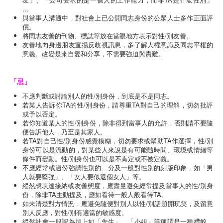
…
與當事人溝通中，對社會上已公開同志身份的公眾人士多作正面評
價。
將同志友善的刊物、標誌等放在當眼地方表示對性/別友善。
友善地向身邊朋友宣揚反歧視訊息，多了解人權意識及同志平權的
意義。改變是來自愛和分享，不需要強迫與責難。
「忌」
不應判斷或討論別人的性/別身份，到底是不是同志。
若某人告訴你TA的性/別身份，請尊重TA對自己的理解，切勿批評
或予以否定。
若你知道某人的性/別身份，除非得到當事人的允許，否則請不要隨
便告訴他人，乃至是其家人。
若TA對自己性/別身份感覺模糊，切勿要求或幫助TA作選擇，性/別
身份可以是流動的，對某些人來說是有可能隨時間、環境或情緒等
條件而變動。性/別身份也可以是不肯定或不被定義。
不應經常或過份強調性別的二分及一般對性別的刻版印象，如「男
人就要堅強」、「女人要似返個女人」等。
縱然想表達接納或友善態度，應盡量避免經常提及當事人的性/別身
份，除非TA主動提及，應如看待一般人般看待TA。
如未清楚對方情況，應避免隨便對別人以性/別話題開玩笑，及留意
別人反應，對性/別有適當的敏感度。
縱然社會一般認為加上如「先生」、「小姐」等稱謂是一種禮貌，