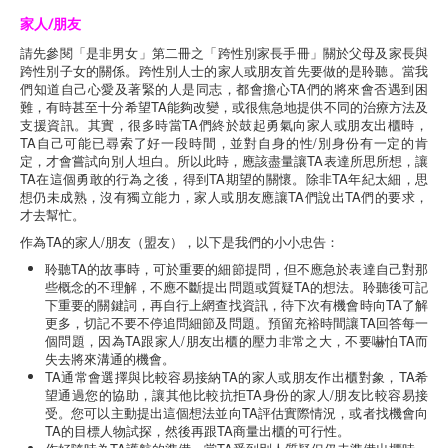
家人/朋友
請先參閱「是非男女」第二冊之「跨性別家長手冊」關於父母及家長與
跨性別子女的關係。跨性別人士的家人或朋友首先要做的是聆聽。當我
們知道自己心愛及著緊的人是同志，都會擔心TA們的將來會否遇到困
難，有時甚至十分希望TA能夠改變，或很焦急地提供不同的治療方法及
支援資訊。其實，很多時當TA們終於鼓起勇氣向家人或朋友出櫃時，
TA自己可能已尋索了好一段時間，並對自身的性/別身份有一定的肯
定，才會嘗試向別人坦白。所以此時，應該盡量讓TA表達所思所想，讓
TA在這個勇敢的行為之後，得到TA期望的關懷。除非TA年紀太細，思
想仍未成熟，沒有獨立能力，家人或朋友應讓TA們說出TA們的要求，
才去幫忙。
作為TA的家人/朋友（盟友），以下是我們的小小忠告：
聆聽TA的故事時，可於重要的細節提問，但不應急於表達自己對那
些概念的不理解，不應不斷提出問題或質疑TA的想法。聆聽後可記
下重要的關鍵詞，再自行上網查找資訊，待下次有機會時向TA了解
更多，切記不要不停追問細節及問題。預留充裕時間讓TA回答每一
個問題，因為TA跟家人/朋友出櫃的壓力非常之大，不要嚇怕TA而
失去將來溝通的機會。
TA通常會選擇與比較容易接納TA的家人或朋友作出櫃對象，TA希
望通過您的協助，讓其他比較抗拒TA身份的家人/朋友比較容易接
受。您可以主動提出這個想法並向TA評估實際情況，或者找機會向
TA的目標人物試探，然後再跟TA商量出櫃的可行性。