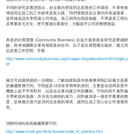
不同的研究及實證指出，於企業內營造同志友善的工作環境，不單有效
增加同志員工的工作效率及投入感，TA們更願意在企業內作長遠發展，
從而減低流失率而讓公司得益。員工與同志和諧相處，不單讓員工明白
及尊重多元文化，更可實踐企業責任，大幅提升公司的整體效益。
本港的社商賢匯 (Community Business) 在這方面有很多研究及實踐經
驗，與本地國際企業有相當多的合作。以下是社商賢匯出版的「建立同
志友善工作空間」手冊：
http://www.communitybusiness.org/images/cb/publications/2010/lgbt.p
df
僱主可由最簡易的一步開始，了解由政制及內地事務局制訂給僱主簽署
的僱傭實務守則。守則提及12項非常簡單的原則，主要是在招聘及晉升
機會上給予平等對待，以及在企業內建立申訴機制。守則內容不會對僱
主帶來額外負擔，亦沒有法律的約束力；但對僱員是一個非常重要的態
度，反映僱主致力提供同志友善的環境，讓同志員工安心在公司發展所
長。
消除性傾向歧視僱傭實務守則
http://www.cmab.gov.hk/tc/issues/code_of_practice.htm