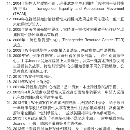
2004年變性人的聯繫小組，註冊成為非牟利團體「跨性別平等與接
納行動」 Transgender Equality and Acceptance Movement
(TEAM)。
2004年在群體開始討論就變性人婚權向政府提出司法覆核，但一直
未能覓得訴訟人。
2005年隨著吳敏倫醫生退休，當時唯一提供性別重建手術評估的瑪
麗醫院性診所宣布結束服務。
2008年「跨性別資源中心」Transgender Resource Center (TGR)
成立。
2008年W小姐就變性人婚姻權入稟法院，向政府提出司法覆核。
2009年W小姐案件開審，藉著社會的廣泛討論，「跨性別資源中
心」主席Joanne開始在媒體上大量曝光，以第一身講述跨性別女同
志基督徒的故事。跨性別資源中心亦開始發展不同的群體服務、公
眾教育及倡議性工作。
2010年W案件初審敗訴。
2011年W案件上訴敗訴。
2011年 跨性別資源中心出版「是非男女：本土跨性別閱讀手冊」。
2012年4月入境處收緊變性人更改身份證性別的要求，申請人必須
已完成強制絕育及重建生殖器。
2013年5月W小姐案件於終審法院勝訴，法院於7月頒令，給予政府
一年時限修改法例讓變性人享有更改性別後的婚姻權利，及促請政
府制定全面的「性別承認法」，並以英國相關法律為參考藍本。
2013年6月政府成立「消除歧視性小眾諮詢小組」，當中成員包括
Joanne、小曹、陳志全議員等各同志代表。
2013年「爭取性傾向歧視條例陣線」及「香港性少眾聯盟」 Hong