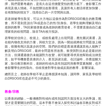
擇，我們需要考慮的，是長久在這些擔驚受怕的壓力底下，會影響工作
表現及個人情緒。不如想辦法改善環境，及讓所有人都活得更加快樂，
在有限制的情況下，找尋自己的一片空間與出路。
若老師被學生取笑，可以大方地以這個作為對DRSOGIE概念的教育機
會，而不需刻意說出TA或是自己的性/別身份。若學生能夠理解及明白
老師的教導，TA回家後便會成為老師的教育使者，不需要直接由自己處
理家長的歧視問題，除非TA向校方投訴。
若學校於信仰上、校規上、或校長處理上出現問題，應先嘗試溝通，及
在校內物色支持的力量，與校方交涉。因為一開始就將校方問題放上檯
面，很難有商討及讓步的空間。我們的目標是透過溝通讓其他人能夠了
解及明白DRSOGIE，最終令問題有所改善。衝突與對抗未必是最好的
方法，但溝通過後仍未能讓對方改變，就可能要尋求其他幫助或法律意
見，如平等機會委員會的介入，甚至訴諸法庭。在討論時，亦應提醒大
家，除任教宗教科目，老師的性傾向及性別認同與教學質素無關，也不
會影響學生的性取向。但歧視會對學生做成反面的教導，影響深遠。
總而言之，老師在學校不單止是傳授課本知識，讓同學、家長及學校明
白DRSOGIE也是必不可少的責任。
教會/宗教
以香港的經驗，一般佛教對性傾向或性別認同方面沒有太大的爭議，慾
望才是需要關注的問題。這本手冊不會深入探究和討論各宗教反對或不